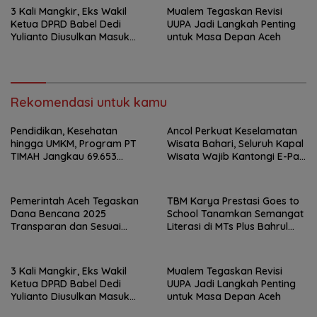
3 Kali Mangkir, Eks Wakil
Mualem Tegaskan Revisi
Ketua DPRD Babel Dedi
UUPA Jadi Langkah Penting
Yulianto Diusulkan Masuk
untuk Masa Depan Aceh
DPO
Rekomendasi untuk kamu
Pendidikan, Kesehatan
Ancol Perkuat Keselamatan
hingga UMKM, Program PT
Wisata Bahari, Seluruh Kapal
TIMAH Jangkau 69.653
Wisata Wajib Kantongi E-Pas
Penerima Manfaat
Kecil
Pemerintah Aceh Tegaskan
TBM Karya Prestasi Goes to
Dana Bencana 2025
School Tanamkan Semangat
Transparan dan Sesuai
Literasi di MTs Plus Bahrul
Regulasi
Ulum Sungailiat
3 Kali Mangkir, Eks Wakil
Mualem Tegaskan Revisi
Ketua DPRD Babel Dedi
UUPA Jadi Langkah Penting
Yulianto Diusulkan Masuk
untuk Masa Depan Aceh
DPO