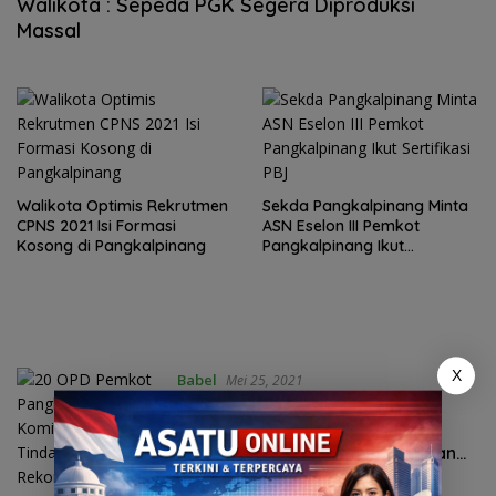
Walikota : Sepeda PGK Segera Diproduksi
Massal
Walikota Optimis Rekrutmen
Sekda Pangkalpinang Minta
CPNS 2021 Isi Formasi
ASN Eselon III Pemkot
Kosong di Pangkalpinang
Pangkalpinang Ikut
Sertifikasi PBJ
X
Babel
Mei 25, 2021
20 OPD Pemkot Pangkalpinang
Komitmen Tindaklanjuti
Rekomendasi Hasil Pemeriksaan
BPK