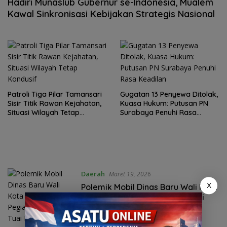
Hadiri Munaslub Gubernur se-Indonesia, Mualem
Kawal Sinkronisasi Kebijakan Strategis Nasional
Patroli Tiga Pilar Tamansari
Gugatan 13 Penyewa Ditolak,
Sisir Titik Rawan Kejahatan,
Kuasa Hukum: Putusan PN
Situasi Wilayah Tetap
Surabaya Penuhi Rasa
Kondusif
Keadilan
Daerah
Maret 19, 2026
X
Polemik Mobil Dinas Baru Wali Kota
Probolinggo, Pegiat Antikorupsi
Tuai Kecaman