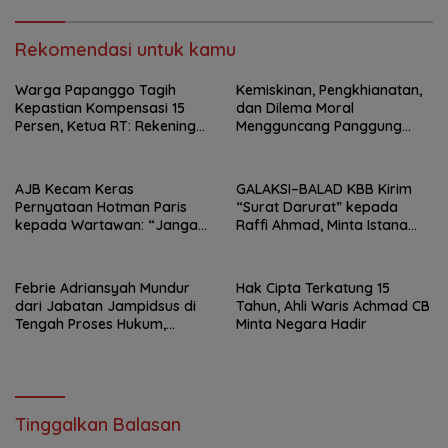
Rekomendasi untuk kamu
Warga Papanggo Tagih
Kemiskinan, Pengkhianatan,
Kepastian Kompensasi 15
dan Dilema Moral
Persen, Ketua RT: Rekening
Mengguncang Panggung
Sudah Dibuat, Tinggal
Jakarta Utara, Sanggar
Realisasi
Bambu Tuai Apresiasi Lewat
Drama “Sayang Ada Orang
AJB Kecam Keras
GALAKSI–BALAD KBB Kirim
Lain”
Pernyataan Hotman Paris
“Surat Darurat” kepada
kepada Wartawan: “Jangan
Raffi Ahmad, Minta Istana
Rendahkan Marwah Pers”
Awasi Dugaan Mafia
Jabatan di Bandung Barat
Febrie Adriansyah Mundur
Hak Cipta Terkatung 15
dari Jabatan Jampidsus di
Tahun, Ahli Waris Achmad CB
Tengah Proses Hukum,
Minta Negara Hadir
Kejagung: Demi Menjaga
Integritas
Tinggalkan Balasan