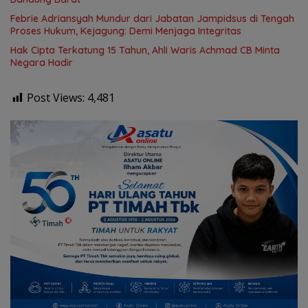
Febrie Adriansyah Mundur dari Jabatan Jampidsus di Tengah
Proses Hukum, Kejagung: Demi Menjaga Integritas
Hak Cipta Terkatung 15 Tahun, Ahli Waris Achmad CB Minta
Negara Hadir
Post Views:
4,481