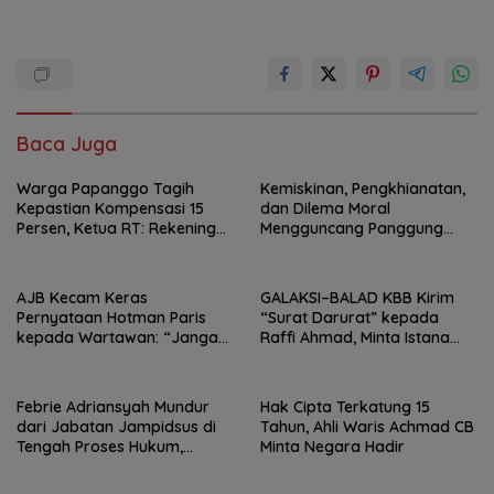
Baca Juga
Warga Papanggo Tagih
Kemiskinan, Pengkhianatan,
Kepastian Kompensasi 15
dan Dilema Moral
Persen, Ketua RT: Rekening
Mengguncang Panggung
Sudah Dibuat, Tinggal
Jakarta Utara, Sanggar
Realisasi
Bambu Tuai Apresiasi Lewat
Drama “Sayang Ada Orang
AJB Kecam Keras
GALAKSI–BALAD KBB Kirim
Lain”
Pernyataan Hotman Paris
“Surat Darurat” kepada
kepada Wartawan: “Jangan
Raffi Ahmad, Minta Istana
Rendahkan Marwah Pers”
Awasi Dugaan Mafia
Jabatan di Bandung Barat
Febrie Adriansyah Mundur
Hak Cipta Terkatung 15
dari Jabatan Jampidsus di
Tahun, Ahli Waris Achmad CB
Tengah Proses Hukum,
Minta Negara Hadir
Kejagung: Demi Menjaga
Integritas