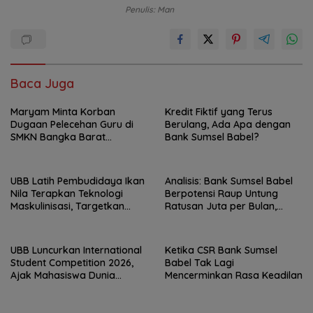
Penulis: Man
Baca Juga
Maryam Minta Korban
Kredit Fiktif yang Terus
Dugaan Pelecehan Guru di
Berulang, Ada Apa dengan
SMKN Bangka Barat
Bank Sumsel Babel?
Didampingi Psikolog
UBB Latih Pembudidaya Ikan
Analisis: Bank Sumsel Babel
Nila Terapkan Teknologi
Berpotensi Raup Untung
Maskulinisasi, Targetkan
Ratusan Juta per Bulan,
Produktivitas Meningkat
Pemprov Babel Siap
Menanggung Cicilan Rp293
M?
UBB Luncurkan International
Ketika CSR Bank Sumsel
Student Competition 2026,
Babel Tak Lagi
Ajak Mahasiswa Dunia
Mencerminkan Rasa Keadilan
Hadirkan Inovasi Atasi Krisis
Global