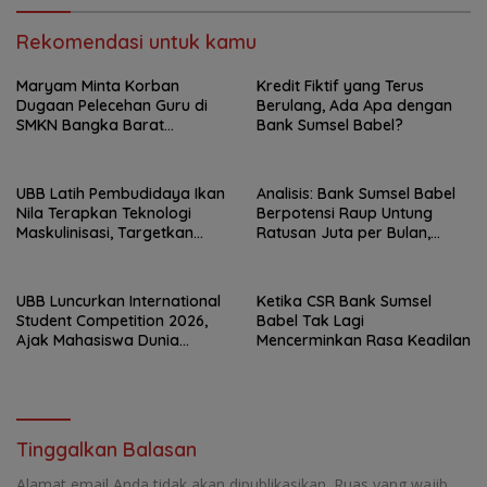
Rekomendasi untuk kamu
Maryam Minta Korban
Kredit Fiktif yang Terus
Dugaan Pelecehan Guru di
Berulang, Ada Apa dengan
SMKN Bangka Barat
Bank Sumsel Babel?
Didampingi Psikolog
UBB Latih Pembudidaya Ikan
Analisis: Bank Sumsel Babel
Nila Terapkan Teknologi
Berpotensi Raup Untung
Maskulinisasi, Targetkan
Ratusan Juta per Bulan,
Produktivitas Meningkat
Pemprov Babel Siap
Menanggung Cicilan Rp293
M?
UBB Luncurkan International
Ketika CSR Bank Sumsel
Student Competition 2026,
Babel Tak Lagi
Ajak Mahasiswa Dunia
Mencerminkan Rasa Keadilan
Hadirkan Inovasi Atasi Krisis
Global
Tinggalkan Balasan
Alamat email Anda tidak akan dipublikasikan.
Ruas yang wajib