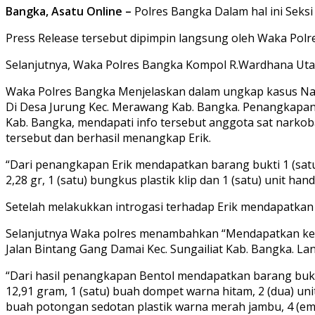
Bangka, Asatu Online –
Polres Bangka Dalam hal ini Seks
Press Release tersebut dipimpin langsung oleh Waka Polr
Selanjutnya, Waka Polres Bangka Kompol R.Wardhana Utam
Waka Polres Bangka Menjelaskan dalam ungkap kasus Nark
Di Desa Jurung Kec. Merawang Kab. Bangka. Penangkapan 
Kab. Bangka, mendapati info tersebut anggota sat nark
tersebut dan berhasil menangkap Erik.
“Dari penangkapan Erik mendapatkan barang bukti 1 (satu
2,28 gr, 1 (satu) bungkus plastik klip dan 1 (satu) unit 
Setelah melakukkan introgasi terhadap Erik mendapatkan
Selanjutnya Waka polres menambahkan “Mendapatkan keter
Jalan Bintang Gang Damai Kec. Sungailiat Kab. Bangka. 
“Dari hasil penangkapan Bentol mendapatkan barang bukti a
12,91 gram, 1 (satu) buah dompet warna hitam, 2 (dua) unit
buah potongan sedotan plastik warna merah jambu, 4 (emp