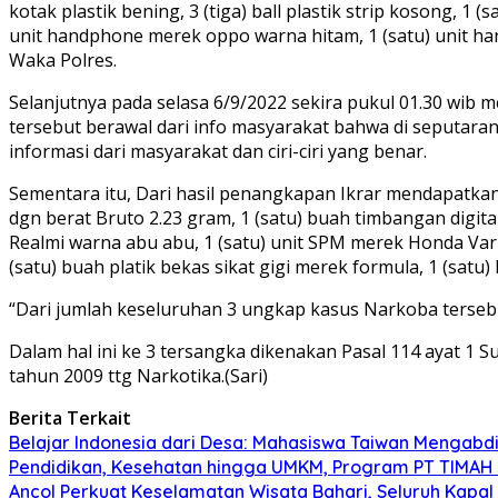
kotak plastik bening, 3 (tiga) ball plastik strip kosong, 1 (s
unit handphone merek oppo warna hitam, 1 (satu) unit h
Waka Polres.
Selanjutnya pada selasa 6/9/2022 sekira pukul 01.30 wib 
tersebut berawal dari info masyarakat bahwa di seputaran K
informasi dari masyarakat dan ciri-ciri yang benar.
Sementara itu, Dari hasil penangkapan Ikrar mendapatkan 
dgn berat Bruto 2.23 gram, 1 (satu) buah timbangan digita
Realmi warna abu abu, 1 (satu) unit SPM merek Honda Vari
(satu) buah platik bekas sikat gigi merek formula, 1 (sat
“Dari jumlah keseluruhan 3 ungkap kasus Narkoba tersebu
Dalam hal ini ke 3 tersangka dikenakan Pasal 114 ayat 1 Su
tahun 2009 ttg Narkotika.(Sari)
Berita Terkait
Belajar Indonesia dari Desa: Mahasiswa Taiwan Mengabd
Pendidikan, Kesehatan hingga UMKM, Program PT TIMAH
Ancol Perkuat Keselamatan Wisata Bahari, Seluruh Kapal 