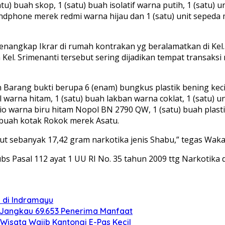
atu) buah skop, 1 (satu) buah isolatif warna putih, 1 (satu) un
andphone merek redmi warna hijau dan 1 (satu) unit seped
menangkap Ikrar di rumah kontrakan yg beralamatkan di Kel
el. Srimenanti tersebut sering dijadikan tempat transaksi n
Barang bukti berupa 6 (enam) bungkus plastik bening kecil 
l warna hitam, 1 (satu) buah lakban warna coklat, 1 (satu) 
o warna biru hitam Nopol BN 2790 QW, 1 (satu) buah plastik
u) buah kotak Rokok merek Asatu.
t sebanyak 17,42 gram narkotika jenis Shabu,” tegas Waka
bs Pasal 112 ayat 1 UU RI No. 35 tahun 2009 ttg Narkotika d
i di Indramayu
 Jangkau 69.653 Penerima Manfaat
Wisata Wajib Kantongi E-Pas Kecil