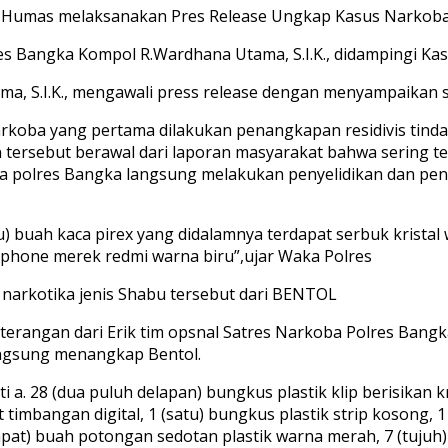
i Humas melaksanakan Pres Release Ungkap Kasus Narkoba, 
es Bangka Kompol R.Wardhana Utama, S.I.K., didampingi Ka
a, S.I.K., mengawali press release dengan menyampaikan 
oba yang pertama dilakukan penangkapan residivis tindak 
tersebut berawal dari laporan masyarakat bahwa sering te
oba polres Bangka langsung melakukan penyelidikan dan p
) buah kaca pirex yang didalamnya terdapat serbuk kristal
handphone merek redmi warna biru”,ujar Waka Polres
 narkotika jenis Shabu tersebut dari BENTOL
angan dari Erik tim opsnal Satres Narkoba Polres Bangka 
Langsung menangkap Bentol.
. 28 (dua puluh delapan) bungkus plastik klip berisikan kr
 timbangan digital, 1 (satu) bungkus plastik strip kosong, 1
at) buah potongan sedotan plastik warna merah, 7 (tujuh) 