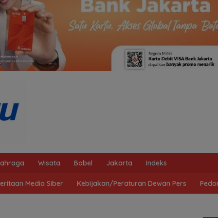
lahraga
Wisata
Babel
Jakarta
Indeks
ritaan Media Siber
Kebijakan/Peraturan Dewan Pers
Pedo