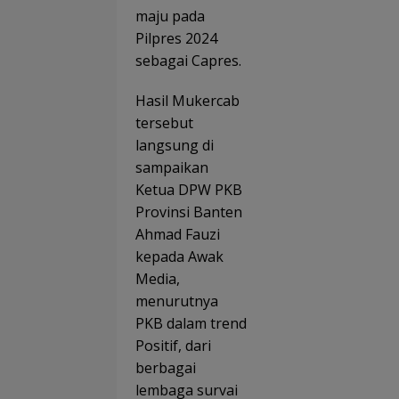
ngat
maju pada
Liter
Pilpres 2024
i di
MTs
sebagai Capres.
Plus
Bahru
Hasil Mukercab
Ulum
Sunga
tersebut
liat
langsung di
sampaikan
Ketua DPW PKB
Provinsi Banten
Ahmad Fauzi
kepada Awak
Media,
menurutnya
PKB dalam trend
Positif, dari
berbagai
lembaga survai