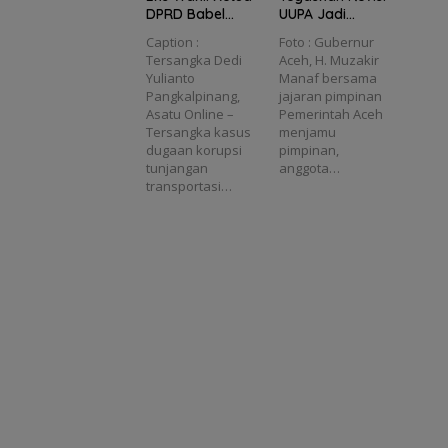
DPRD Babel
UUPA Jadi
Dedi Yulianto
Langkah
Caption :
Foto : Gubernur
Diusulkan
Penting untuk
Tersangka Dedi
Aceh, H. Muzakir
Masuk DPO
Masa Depan
Yulianto
Manaf bersama
Aceh
Pangkalpinang,
jajaran pimpinan
Asatu Online –
Pemerintah Aceh
Tersangka kasus
menjamu
dugaan korupsi
pimpinan,
tunjangan
anggota…
transportasi…