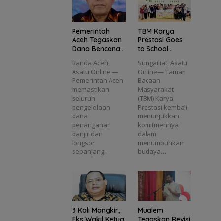
Diusul
g
Pas
as
kan
untuk
Kecil
Masuk
Masa
DPO
Depan
Pemerintah
TBM Karya
Aceh
Aceh Tegaskan
Prestasi Goes
l
Dana Bencana
to School
2025
Tanamkan
Banda Aceh,
Sungailiat, Asatu
i
Transparan
Semangat
Asatu Online —
Online— Taman
dan Sesuai
Literasi di MTs
Pemerintah Aceh
Bacaan
Regulasi
Plus Bahrul
memastikan
Masyarakat
Ulum Sungailiat
seluruh
(TBM) Karya
pengelolaan
Prestasi kembali
dana
menunjukkan
penanganan
komitmennya
banjir dan
dalam
longsor
menumbuhkan
sepanjang…
budaya…
3 Kali Mangkir,
Mualem
Eks Wakil Ketua
Tegaskan Revisi