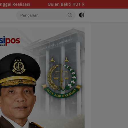
n Bakti HUT ke-50, PT TIMAH Gelar Khitanan Massal, Cek Keseha