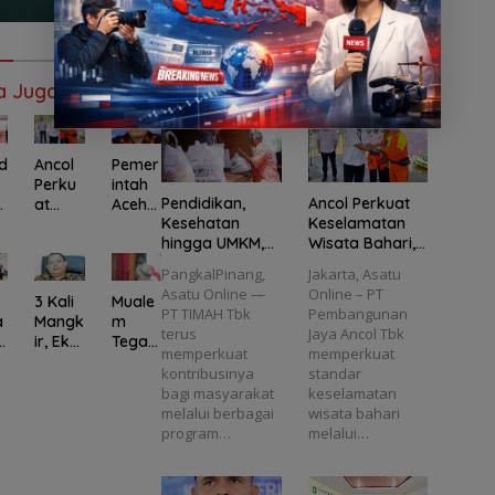
a Juga
Rekomendasi untuk kamu
d
Ancol
Pemer
Perku
intah
Pendidikan,
Ancol Perkuat
h
at
Aceh
Kesehatan
Keselamatan
Kesela
Tegas
hingga UMKM,
Wisata Bahari,
matan
kan
Program PT
Seluruh Kapal
Wisat
Dana
PangkalPinang,
Jakarta, Asatu
TIMAH Jangkau
Wisata Wajib
,
a
Benca
Asatu Online —
Online – PT
3 Kali
Muale
69.653
Kantongi E-Pas
Bahari
na
PT TIMAH Tbk
Pembangunan
a
Mangk
m
Penerima
Kecil
T
,
2025
terus
Jaya Ancol Tbk
a
ir, Eks
Tegas
Manfaat
H
Seluru
Trans
memperkuat
memperkuat
Wakil
kan
k
h
paran
kontribusinya
standar
Ketua
Revisi
Kapal
dan
bagi masyarakat
keselamatan
DPRD
UUPA
3
Wisat
Sesuai
melalui berbagai
wisata bahari
l
Babel
Jadi
i
a
Regul
program…
melalui…
Dedi
Langk
Wajib
asi
Yuliant
ah
a
Kanto
o
Pentin
ngi E-