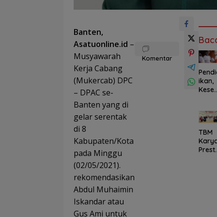
Banten,
Bac
Asatuonline.id
–
Musyawarah
Komentar
Kerja Cabang
Pendi
(Mukercab) DPC
ikan,
Kese
– DPAC se-
atan
Banten yang di
hingg
a
gelar serentak
UMKM
di 8
TBM
Progr
Kabupaten/Kota
Kary
am P
Prest
TIMA
pada Minggu
si
Jang
(02/05/2021).
Goes
au
to
rekomendasikan
69.65
Schoo
Pener
Abdul Muhaimin
Tana
ma
Iskandar atau
mkan
Manf
Sema
at
Gus Ami untuk