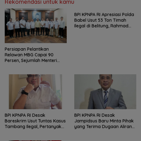
Rekomendasi untuk kamu
BPI KPNPA RI Apresiasi Polda
Babel Usut 53 Ton Timah
Ilegal di Belitung, Rahmad
Sukendar : Kami Kawal
Sampai Pengadilan
Persiapan Pelantikan
Relawan MBG Capai 90
Persen, Sejumlah Menteri
Dijadwalkan Hadir
BPI KPNPA RI Desak
BPI KPNPA RI Desak
Bareskrim Usut Tuntas Kasus
Jampidsus Baru Minta Pihak
Tambang Ilegal, Pertanyakan
yang Terima Dugaan Aliran
Belum Ditahannya Anton
Dana Segera Dijadikan
Timbang
Tersangka