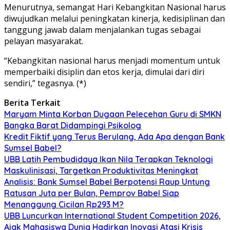
Menurutnya, semangat Hari Kebangkitan Nasional harus
diwujudkan melalui peningkatan kinerja, kedisiplinan dan
tanggung jawab dalam menjalankan tugas sebagai
pelayan masyarakat.
“Kebangkitan nasional harus menjadi momentum untuk
memperbaiki disiplin dan etos kerja, dimulai dari diri
sendiri,” tegasnya. (*)
Berita Terkait
Maryam Minta Korban Dugaan Pelecehan Guru di SMKN
Bangka Barat Didampingi Psikolog
Kredit Fiktif yang Terus Berulang, Ada Apa dengan Bank
Sumsel Babel?
UBB Latih Pembudidaya Ikan Nila Terapkan Teknologi
Maskulinisasi, Targetkan Produktivitas Meningkat
Analisis: Bank Sumsel Babel Berpotensi Raup Untung
Ratusan Juta per Bulan, Pemprov Babel Siap
Menanggung Cicilan Rp293 M?
UBB Luncurkan International Student Competition 2026,
Ajak Mahasiswa Dunia Hadirkan Inovasi Atasi Krisis