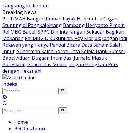
Langsung ke konten
Breaking News
PT TIMAH Bangun Rumah Layak Huni untuk Cegah
Stunting di Pangkalpinang
Bambang Heriyanto Pimpin
Rel MBG Babel, SPPG Diminta Jangan Sekadar Bagikan
Makanan
Rel MBG Dikukuhkan, Roy Marjuk: Jangan Jadi
Relawan yang Hanya Pandai Bicara
Data Saham Salah
Input, Suherman Saleh Soroti Tata Kelola Bank Sumsel
Babel
Aduan Dugaan Intimidasi Jurnalis Masuk
Bareskrim, Solidaritas Media: Jangan Bungkam Pers
dengan Tekanan!
Indeks
Home
Berita Utama