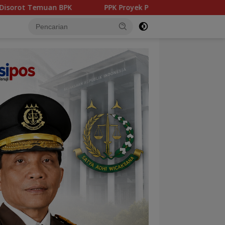
PPK Proyek Puskesmas Belinyu Tak Kantongi STRI, Kepatuh