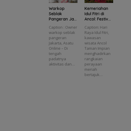
Warkop
Kemeriahan
Seblak
Idul Fitri di
Pangeran Jadi
Ancol: Festival
Pelarian Lelah
Raya
Caption : Owner
Caption: Hari
Warga Ibu
Kemenangan
warkop seblak
Raya Idul Fitri,
Kota, Sajikan
Hadirkan
pangeran
kawasan
Kuliner dan
Hiburan
Jakarta, Asatu
wisata Ancol
Karaoke
Spektakuler
Online – Di
Taman Impian
Gratis
untuk
tengah
menghadirkan
Keluarga
padatnya
rangkaian
aktivitas dan…
perayaan
meriah
bertajuk…