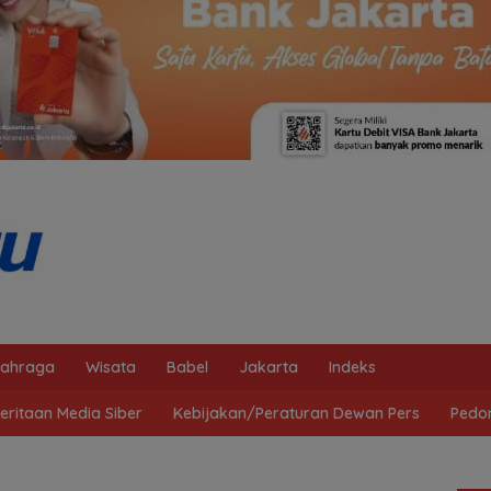
lahraga
Wisata
Babel
Jakarta
Indeks
ritaan Media Siber
Kebijakan/Peraturan Dewan Pers
Pedo