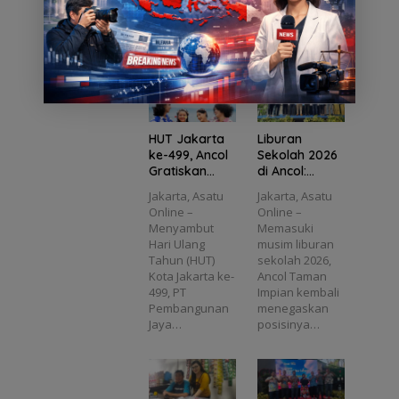
si
peningkatan
menjadi
i
Lelah
Festival
Kota
Transp
seiring
momentum
Warga
Raya
”
ortasi
tingginya…
penting…
n
Ibu
Kemen
dan
a
Kota,
angan
Pariwis
Sajikan
Hadirka
ata Ibu
Kuliner
n
Kota
k
dan
Hiburan
Karaok
Spekta
g
e Gratis
kuler
HUT Jakarta
Liburan
untuk
ke-499, Ancol
Sekolah 2026
Keluarg
Gratiskan
di Ancol:
a
Tiket Masuk
Wisata,
Jakarta, Asatu
Jakarta, Asatu
Seharian
Edukasi, dan
Online –
Online –
untuk Warga
Hiburan
Menyambut
Memasuki
Ber-KTP DKI
Spektakuler
Hari Ulang
musim liburan
Siap
Tahun (HUT)
sekolah 2026,
Manjakan
Kota Jakarta ke-
Ancol Taman
Keluarga
499, PT
Impian kembali
Pembangunan
menegaskan
Jaya…
posisinya…