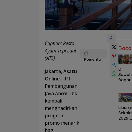
Caption: Resto
Baca
Ayam Tepi Laut
(ATL)
Komentar
D
Jakarta, Asatu
Sawah
Online
– PT
Bogor
Kian
Pembangunan
Bersin
Jaya Ancol Tbk
r,
kembali
Destin
si
Libura
menghadirkan
Wisata
Sekola
program
Alam
2026 d
Berko
promo menarik
Ancol:
sep
Wisata
bagi