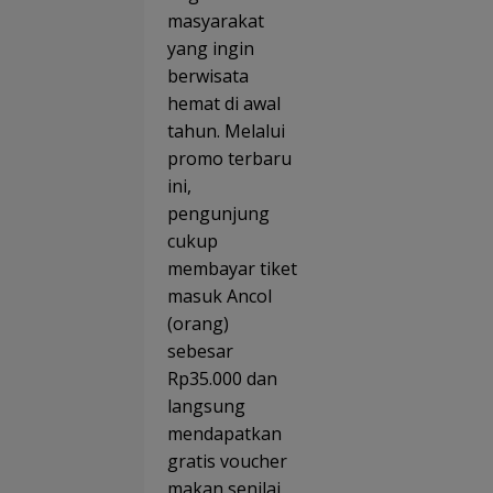
“Back
Edukas
masyarakat
to
, dan
Nature
yang ingin
Hibura
Bidik
Spekt
berwisata
Jadi
kuler
hemat di awal
Mini
Siap
Ancol
Manja
tahun. Melalui
Bogor
an
promo terbaru
Keluar
ini,
a
pengunjung
cukup
membayar tiket
masuk Ancol
(orang)
sebesar
Rp35.000 dan
langsung
mendapatkan
gratis voucher
makan senilai