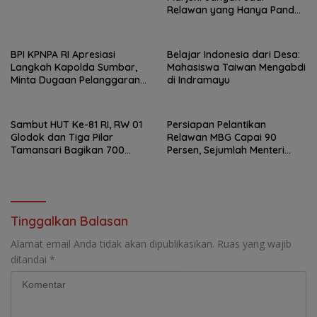
Relawan yang Hanya Pandai
Bicara
BPI KPNPA RI Apresiasi
Belajar Indonesia dari Desa:
Langkah Kapolda Sumbar,
Mahasiswa Taiwan Mengabdi
Minta Dugaan Pelanggaran
di Indramayu
Dirreskrimum Diusut
Transparan
Sambut HUT Ke-81 RI, RW 01
Persiapan Pelantikan
Glodok dan Tiga Pilar
Relawan MBG Capai 90
Tamansari Bagikan 700
Persen, Sejumlah Menteri
Paket Makanan Lewat Jumat
Dijadwalkan Hadir
Berkah
Tinggalkan Balasan
Alamat email Anda tidak akan dipublikasikan.
Ruas yang wajib
ditandai
*