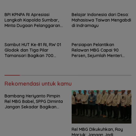
Bicara
BPI KPNPA RI Apresiasi
Belajar Indonesia dari Desa:
Langkah Kapolda Sumbar,
Mahasiswa Taiwan Mengabdi
Minta Dugaan Pelanggaran
di Indramayu
Dirreskrimum Diusut
Transparan
Sambut HUT Ke-81 RI, RW 01
Persiapan Pelantikan
Glodok dan Tiga Pilar
Relawan MBG Capai 90
Tamansari Bagikan 700
Persen, Sejumlah Menteri
Paket Makanan Lewat Jumat
Dijadwalkan Hadir
Berkah
Rekomendasi untuk kamu
Bambang Heriyanto Pimpin
Rel MBG Babel, SPPG Diminta
Jangan Sekadar Bagikan
Makanan
Rel MBG Dikukuhkan, Roy
Marjuk: Jangan Jadi