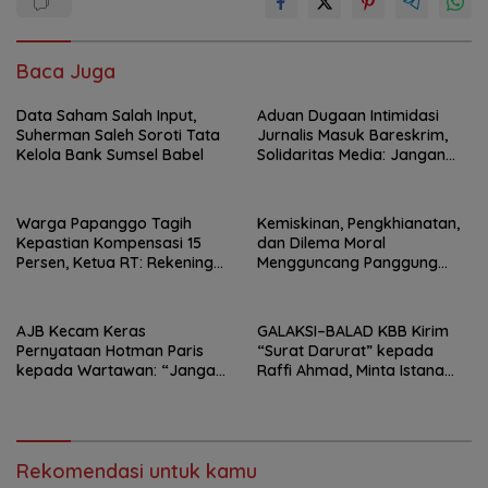
Baca Juga
Data Saham Salah Input,
Aduan Dugaan Intimidasi
Suherman Saleh Soroti Tata
Jurnalis Masuk Bareskrim,
Kelola Bank Sumsel Babel
Solidaritas Media: Jangan
Bungkam Pers dengan
Tekanan!
Warga Papanggo Tagih
Kemiskinan, Pengkhianatan,
Kepastian Kompensasi 15
dan Dilema Moral
Persen, Ketua RT: Rekening
Mengguncang Panggung
Sudah Dibuat, Tinggal
Jakarta Utara, Sanggar
Realisasi
Bambu Tuai Apresiasi Lewat
Drama “Sayang Ada Orang
AJB Kecam Keras
GALAKSI–BALAD KBB Kirim
Lain”
Pernyataan Hotman Paris
“Surat Darurat” kepada
kepada Wartawan: “Jangan
Raffi Ahmad, Minta Istana
Rendahkan Marwah Pers”
Awasi Dugaan Mafia
Jabatan di Bandung Barat
Rekomendasi untuk kamu