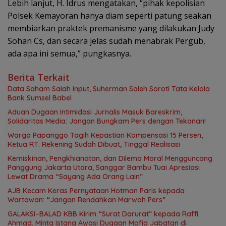
Lebih lanjut, H. Idrus mengatakan, “pihak kepolisian
Polsek Kemayoran hanya diam seperti patung seakan
membiarkan praktek premanisme yang dilakukan Judy
Sohan Cs, dan secara jelas sudah menabrak Pergub,
ada apa ini semua,” pungkasnya.
Berita Terkait
Data Saham Salah Input, Suherman Saleh Soroti Tata Kelola
Bank Sumsel Babel
Aduan Dugaan Intimidasi Jurnalis Masuk Bareskrim,
Solidaritas Media: Jangan Bungkam Pers dengan Tekanan!
Warga Papanggo Tagih Kepastian Kompensasi 15 Persen,
Ketua RT: Rekening Sudah Dibuat, Tinggal Realisasi
Kemiskinan, Pengkhianatan, dan Dilema Moral Mengguncang
Panggung Jakarta Utara, Sanggar Bambu Tuai Apresiasi
Lewat Drama “Sayang Ada Orang Lain”
AJB Kecam Keras Pernyataan Hotman Paris kepada
Wartawan: “Jangan Rendahkan Marwah Pers”
GALAKSI–BALAD KBB Kirim “Surat Darurat” kepada Raffi
Ahmad, Minta Istana Awasi Dugaan Mafia Jabatan di