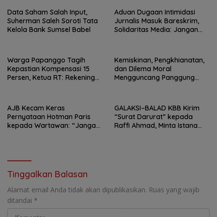
Data Saham Salah Input,
Aduan Dugaan Intimidasi
Suherman Saleh Soroti Tata
Jurnalis Masuk Bareskrim,
Kelola Bank Sumsel Babel
Solidaritas Media: Jangan
Bungkam Pers dengan
Tekanan!
Warga Papanggo Tagih
Kemiskinan, Pengkhianatan,
Kepastian Kompensasi 15
dan Dilema Moral
Persen, Ketua RT: Rekening
Mengguncang Panggung
Sudah Dibuat, Tinggal
Jakarta Utara, Sanggar
Realisasi
Bambu Tuai Apresiasi Lewat
Drama “Sayang Ada Orang
AJB Kecam Keras
GALAKSI–BALAD KBB Kirim
Lain”
Pernyataan Hotman Paris
“Surat Darurat” kepada
kepada Wartawan: “Jangan
Raffi Ahmad, Minta Istana
Rendahkan Marwah Pers”
Awasi Dugaan Mafia
Jabatan di Bandung Barat
Tinggalkan Balasan
Alamat email Anda tidak akan dipublikasikan.
Ruas yang wajib
ditandai
*