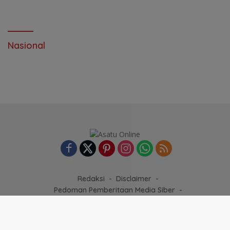
Nasional
Redaksi
Disclaimer
Pedoman Pemberitaan Media Siber
Kebijakan/Peraturan Dewan Pers
Pedoman Pemberitaan Ramah Anak
2026 Asatuonline All Right Reserved