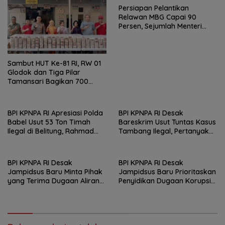
Persiapan Pelantikan
Relawan MBG Capai 90
Persen, Sejumlah Menteri
Dijadwalkan Hadir
Sambut HUT Ke-81 RI, RW 01
Glodok dan Tiga Pilar
Tamansari Bagikan 700
Paket Makanan Lewat Jumat
Berkah
BPI KPNPA RI Apresiasi Polda
BPI KPNPA RI Desak
Babel Usut 53 Ton Timah
Bareskrim Usut Tuntas Kasus
Ilegal di Belitung, Rahmad
Tambang Ilegal, Pertanyakan
Sukendar : Kami Kawal
Belum Ditahannya Anton
Sampai Pengadilan
Timbang
BPI KPNPA RI Desak
BPI KPNPA RI Desak
Jampidsus Baru Minta Pihak
Jampidsus Baru Prioritaskan
yang Terima Dugaan Aliran
Penyidikan Dugaan Korupsi
Dana Segera Dijadikan
Masjid Agung Madaniyah
Tersangka
Karanganyar