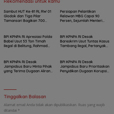
Rekomendasi untuk kamu
Sambut HUT Ke-81 RI, RW 01
Persiapan Pelantikan
Glodok dan Tiga Pilar
Relawan MBG Capai 90
Tamansari Bagikan 700
Persen, Sejumlah Menteri
Paket Makanan Lewat Jumat
Dijadwalkan Hadir
Berkah
BPI KPNPA RI Apresiasi Polda
BPI KPNPA RI Desak
Babel Usut 53 Ton Timah
Bareskrim Usut Tuntas Kasus
Ilegal di Belitung, Rahmad
Tambang Ilegal, Pertanyakan
Sukendar : Kami Kawal
Belum Ditahannya Anton
Sampai Pengadilan
Timbang
BPI KPNPA RI Desak
BPI KPNPA RI Desak
Jampidsus Baru Minta Pihak
Jampidsus Baru Prioritaskan
yang Terima Dugaan Aliran
Penyidikan Dugaan Korupsi
Dana Segera Dijadikan
Masjid Agung Madaniyah
Tersangka
Karanganyar
Tinggalkan Balasan
Alamat email Anda tidak akan dipublikasikan.
Ruas yang wajib
ditandai
*