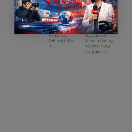
Tiga Pilar
Capai 90
Jakarta, Asatu
Jakarta, Asatu
Tamansari
Persen,
Online –Ketua
Online –
Bagikan 700
Sejumlah
RW.01 Kel.
Pelantikan
Paket
Menteri
Glodok, Denny
pengurus
Makanan
Dijadwalkan
Setiawan
nasional
Lewat Jumat
Hadir
menyambut
Relawan
Berkah
Hari Ulang
Masyarakat
Tahun (HUT) ke-
Bersatu Gotong
81…
Royong (MBG)
yang akan…