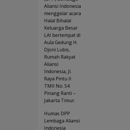
Maha
a
Aliansi Indonesia
swa
Jan
Taiw
menggelar acara
n
Men
Halal Bihalal
Seka
bdi d
ar
Keluarga Besar
Indr
Bagi
ayu
LAI bertempat di
n
Mak
Aula Gedung H.
an
Djoni Lubis,
Rumah Rakyat
Aliansi
Indonesia, Jl.
Raya Pintu II
TMII No. 54
Pinang Ranti –
Jakarta Timur.
Humas DPP
Lembaga Aliansi
Indonesia