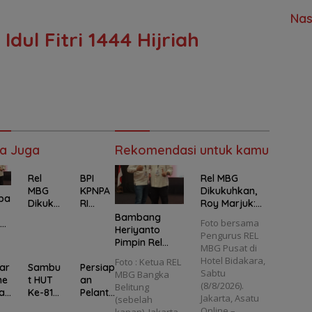
Nas
 Idul Fitri 1444 Hijriah
a Juga
Rekomendasi untuk kamu
Rel
BPI
Rel MBG
MBG
KPNPA
Dikukuhkan,
ba
Dikuku
RI
Roy Marjuk:
hkan,
Apresi
Jangan Jadi
Bambang
Foto bersama
ya
Roy
asi
Relawan yang
Heriyanto
Pengurus REL
Marjuk:
Langka
Hanya Pandai
Pimpin Rel
MBG Pusat di
in
Janga
h
Bicara
MBG Babel,
Hotel Bidakara,
Foto : Ketua REL
n Jadi
Kapold
jar
Sambu
Persiap
SPPG Diminta
Sabtu
MBG Bangka
Relawa
a
ne
t HUT
an
Jangan
(8/8/2026).
l,
Belitung
n yang
Sumba
ari
Ke-81
Pelanti
Sekadar
Jakarta, Asatu
(sebelah
Hanya
r, Minta
:
RI, RW
kan
Bagikan
Online –…
nt