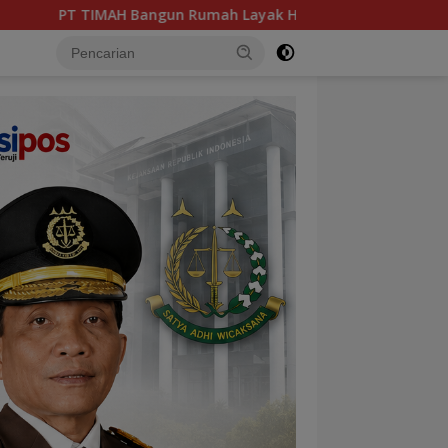
un Rumah Layak Huni untuk Cegah Stunting di Pangkalpinang