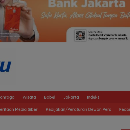
lahraga
Wisata
Babel
Jakarta
Indeks
ritaan Media Siber
Kebijakan/Peraturan Dewan Pers
Pedo