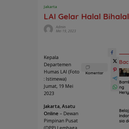
Jakarta
LAI Gelar Halal Bihalal
Admin
Mei 19, 2023
Kepala
Bac
Departemen
Humas LAI (Foto
Komentar
: Istimewa)
Bam
Jumat, 19 Mei
ng
Heri
2023
nto
Pimp
Jakarta, Asatu
Rel
Bela
Online
– Dewan
MBG
Indo
Babe
Pimpinan Pusat
sia d
SPPG
Desa
(DPP) Lembaga
Dimi