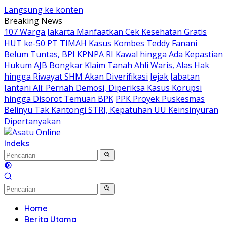
Langsung ke konten
Breaking News
107 Warga Jakarta Manfaatkan Cek Kesehatan Gratis
HUT ke-50 PT TIMAH
Kasus Kombes Teddy Fanani
Belum Tuntas, BPI KPNPA RI Kawal hingga Ada Kepastian
Hukum
AJB Bongkar Klaim Tanah Ahli Waris, Alas Hak
hingga Riwayat SHM Akan Diverifikasi
Jejak Jabatan
Jantani Ali: Pernah Demosi, Diperiksa Kasus Korupsi
hingga Disorot Temuan BPK
PPK Proyek Puskesmas
Belinyu Tak Kantongi STRI, Kepatuhan UU Keinsinyuran
Dipertanyakan
Indeks
Home
Berita Utama