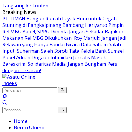
Langsung ke konten
Breaking News
PT TIMAH Bangun Rumah Layak Huni untuk Cegah
Stunting di Pangkalpinang
Bambang Heriyanto Pimpin
Rel MBG Babel, SPPG Diminta Jangan Sekadar Bagikan
Makanan
Rel MBG Dikukuhkan, Roy Marjuk: Jangan Jadi
Relawan yang Hanya Pandai Bicara
Data Saham Salah
Input, Suherman Saleh Soroti Tata Kelola Bank Sumsel
Babel
Aduan Dugaan Intimidasi Jurnalis Masuk
Bareskrim, Solidaritas Media: Jangan Bungkam Pers
dengan Tekanan!
Indeks
Home
Berita Utama