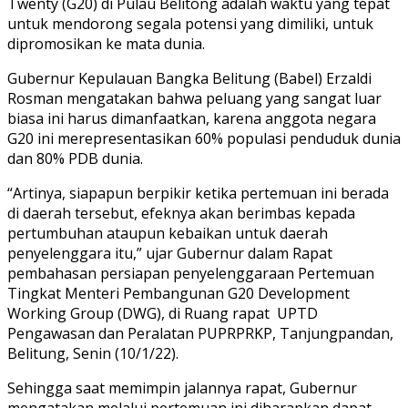
Twenty (G20) di Pulau Belitong adalah waktu yang tepat
untuk mendorong segala potensi yang dimiliki, untuk
dipromosikan ke mata dunia.
Gubernur Kepulauan Bangka Belitung (Babel) Erzaldi
Rosman mengatakan bahwa peluang yang sangat luar
biasa ini harus dimanfaatkan, karena anggota negara
G20 ini merepresentasikan 60% populasi penduduk dunia
dan 80% PDB dunia.
“Artinya, siapapun berpikir ketika pertemuan ini berada
di daerah tersebut, efeknya akan berimbas kepada
pertumbuhan ataupun kebaikan untuk daerah
penyelenggara itu,” ujar Gubernur dalam Rapat
pembahasan persiapan penyelenggaraan Pertemuan
Tingkat Menteri Pembangunan G20 Development
Working Group (DWG), di Ruang rapat UPTD
Pengawasan dan Peralatan PUPRPRKP, Tanjungpandan,
Belitung, Senin (10/1/22).
Sehingga saat memimpin jalannya rapat, Gubernur
mengatakan melalui pertemuan ini diharapkan dapat