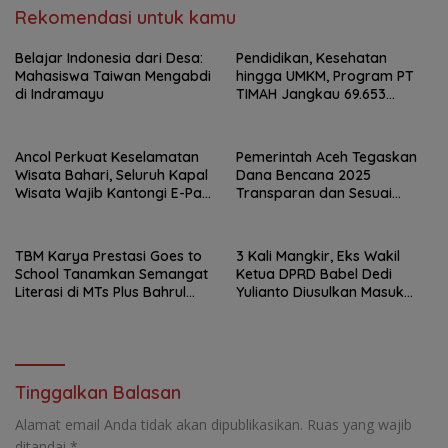
Rekomendasi untuk kamu
Belajar Indonesia dari Desa:
Pendidikan, Kesehatan
Mahasiswa Taiwan Mengabdi
hingga UMKM, Program PT
di Indramayu
TIMAH Jangkau 69.653
Penerima Manfaat
Ancol Perkuat Keselamatan
Pemerintah Aceh Tegaskan
Wisata Bahari, Seluruh Kapal
Dana Bencana 2025
Wisata Wajib Kantongi E-Pas
Transparan dan Sesuai
Kecil
Regulasi
TBM Karya Prestasi Goes to
3 Kali Mangkir, Eks Wakil
School Tanamkan Semangat
Ketua DPRD Babel Dedi
Literasi di MTs Plus Bahrul
Yulianto Diusulkan Masuk
Ulum Sungailiat
DPO
Tinggalkan Balasan
Alamat email Anda tidak akan dipublikasikan.
Ruas yang wajib
ditandai
*