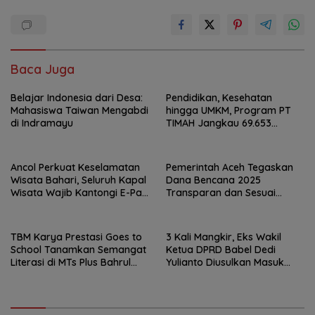
Baca Juga
Belajar Indonesia dari Desa:
Pendidikan, Kesehatan
Mahasiswa Taiwan Mengabdi
hingga UMKM, Program PT
di Indramayu
TIMAH Jangkau 69.653
Penerima Manfaat
Ancol Perkuat Keselamatan
Pemerintah Aceh Tegaskan
Wisata Bahari, Seluruh Kapal
Dana Bencana 2025
Wisata Wajib Kantongi E-Pas
Transparan dan Sesuai
Kecil
Regulasi
TBM Karya Prestasi Goes to
3 Kali Mangkir, Eks Wakil
School Tanamkan Semangat
Ketua DPRD Babel Dedi
Literasi di MTs Plus Bahrul
Yulianto Diusulkan Masuk
Ulum Sungailiat
DPO