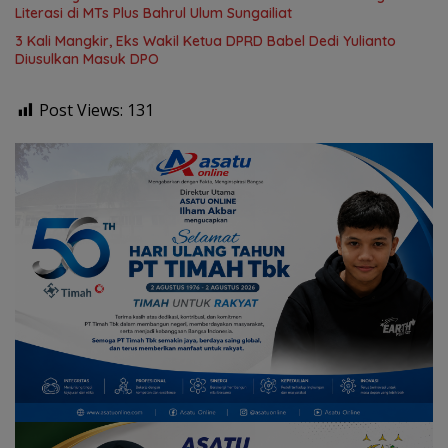
Literasi di MTs Plus Bahrul Ulum Sungailiat
3 Kali Mangkir, Eks Wakil Ketua DPRD Babel Dedi Yulianto
Diusulkan Masuk DPO
Post Views:
131