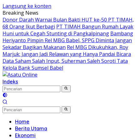
Langsung ke konten
Breaking News
Donor Darah Warnai Bulan Bakti HUT ke-50 PT TIMAH,
68 Orang Ikut Berbagi
PT TIMAH Bangun Rumah Layak
Huni untuk Cegah Stunting di Pangkalpinang
Bambang
Heriyanto Pimpin Rel MBG Babel, SPPG Diminta Jangan
Sekadar Bagikan Makanan
Rel MBG Dikukuhkan, Roy
Marjuk: Jangan Jadi Relawan yang Hanya Pandai Bicara
Data Saham Salah Input, Suherman Saleh Soroti Tata
Kelola Bank Sumsel Babel
Indeks
Home
Berita Utama
Ekonomi