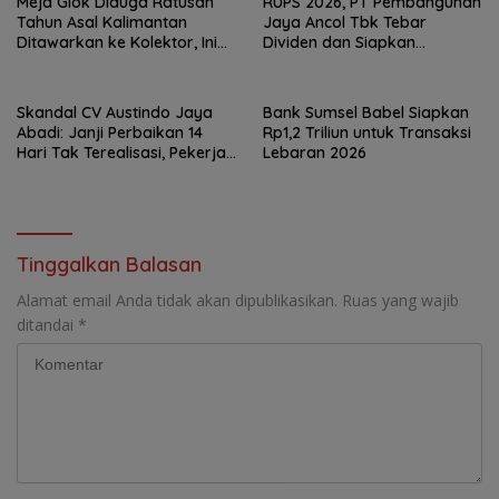
Meja Giok Diduga Ratusan
RUPS 2026, PT Pembangunan
Tahun Asal Kalimantan
Jaya Ancol Tbk Tebar
Ditawarkan ke Kolektor, Ini
Dividen dan Siapkan
Keunikannya
Transformasi Besar
Skandal CV Austindo Jaya
Bank Sumsel Babel Siapkan
Abadi: Janji Perbaikan 14
Rp1,2 Triliun untuk Transaksi
Hari Tak Terealisasi, Pekerja
Lebaran 2026
Desak Disnaker
Pangkalpinang Jatuhkan
Sanksi
Tinggalkan Balasan
Alamat email Anda tidak akan dipublikasikan.
Ruas yang wajib
ditandai
*