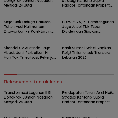
Dongkrak Jumlah Nasabah
Strategi Kentanix Supra
Menjadi 24 Juta
Hadapi Tantangan Properti
2026
Meja Giok Diduga Ratusan
RUPS 2026, PT Pembangunan
Tahun Asal Kalimantan
Jaya Ancol Tbk Tebar
Ditawarkan ke Kolektor, Ini
Dividen dan Siapkan
Keunikannya
Transformasi Besar
Skandal CV Austindo Jaya
Bank Sumsel Babel Siapkan
Abadi: Janji Perbaikan 14
Rp1,2 Triliun untuk Transaksi
Hari Tak Terealisasi, Pekerja
Lebaran 2026
Desak Disnaker
Pangkalpinang Jatuhkan
Sanksi
Rekomendasi untuk kamu
Transformasi Layanan BSI
Pendapatan Turun, Aset Naik:
Dongkrak Jumlah Nasabah
Strategi Kentanix Supra
Menjadi 24 Juta
Hadapi Tantangan Properti
2026