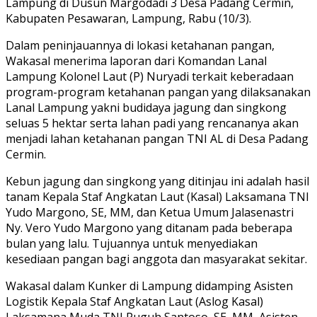
Lampung di Dusun Margodadi 3 Desa Padang Cermin,
Kabupaten Pesawaran, Lampung, Rabu (10/3).
Dalam peninjauannya di lokasi ketahanan pangan,
Wakasal menerima laporan dari Komandan Lanal
Lampung Kolonel Laut (P) Nuryadi terkait keberadaan
program-program ketahanan pangan yang dilaksanakan
Lanal Lampung yakni budidaya jagung dan singkong
seluas 5 hektar serta lahan padi yang rencananya akan
menjadi lahan ketahanan pangan TNI AL di Desa Padang
Cermin.
Kebun jagung dan singkong yang ditinjau ini adalah hasil
tanam Kepala Staf Angkatan Laut (Kasal) Laksamana TNI
Yudo Margono, SE, MM, dan Ketua Umum Jalasenastri
Ny.
Vero Yudo Margono yang ditanam pada beberapa
bulan yang lalu.
Tujuannya untuk menyediakan
kesediaan pangan bagi anggota dan masyarakat sekitar.
Wakasal dalam Kunker di Lampung didamping Asisten
Logistik Kepala Staf Angkatan Laut (Aslog Kasal)
Laksamana Muda TNI Puguh Santoso, SE, MM, Asisten