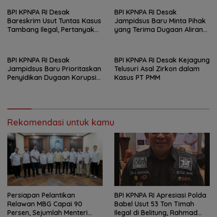
BPI KPNPA RI Desak
BPI KPNPA RI Desak
Bareskrim Usut Tuntas Kasus
Jampidsus Baru Minta Pihak
Tambang Ilegal, Pertanyakan
yang Terima Dugaan Aliran
Belum Ditahannya Anton
Dana Segera Dijadikan
Timbang
Tersangka
BPI KPNPA RI Desak
BPI KPNPA RI Desak Kejagung
Jampidsus Baru Prioritaskan
Telusuri Asal Zirkon dalam
Penyidikan Dugaan Korupsi
Kasus PT PMM
Masjid Agung Madaniyah
Karanganyar
Rekomendasi untuk kamu
Persiapan Pelantikan
BPI KPNPA RI Apresiasi Polda
Relawan MBG Capai 90
Babel Usut 53 Ton Timah
Persen, Sejumlah Menteri
Ilegal di Belitung, Rahmad