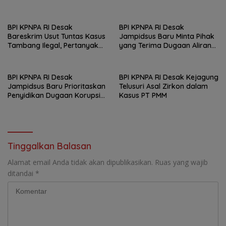
Dijadwalkan Hadir
Sukendar : Kami Kawal
Sampai Pengadilan
BPI KPNPA RI Desak
BPI KPNPA RI Desak
Bareskrim Usut Tuntas Kasus
Jampidsus Baru Minta Pihak
Tambang Ilegal, Pertanyakan
yang Terima Dugaan Aliran
Belum Ditahannya Anton
Dana Segera Dijadikan
Timbang
Tersangka
BPI KPNPA RI Desak
BPI KPNPA RI Desak Kejagung
Jampidsus Baru Prioritaskan
Telusuri Asal Zirkon dalam
Penyidikan Dugaan Korupsi
Kasus PT PMM
Masjid Agung Madaniyah
Karanganyar
Tinggalkan Balasan
Alamat email Anda tidak akan dipublikasikan.
Ruas yang wajib
ditandai
*