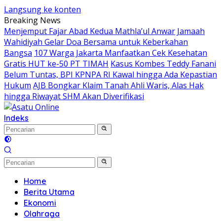
Langsung ke konten
Breaking News
Menjemput Fajar Abad Kedua Mathla’ul Anwar
Jamaah
Wahidiyah Gelar Doa Bersama untuk Keberkahan
Bangsa
107 Warga Jakarta Manfaatkan Cek Kesehatan
Gratis HUT ke-50 PT TIMAH
Kasus Kombes Teddy Fanani
Belum Tuntas, BPI KPNPA RI Kawal hingga Ada Kepastian
Hukum
AJB Bongkar Klaim Tanah Ahli Waris, Alas Hak
hingga Riwayat SHM Akan Diverifikasi
Indeks
Home
Berita Utama
Ekonomi
Olahraga