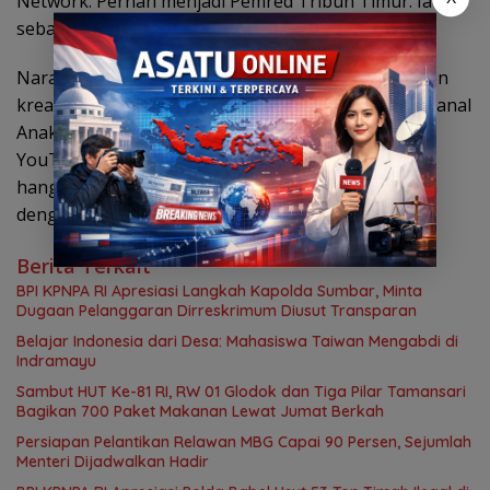
Network. Pernah menjadi Pemred Tribun Timur. Ia kini
sebagai Ketua Komisi Digital Dewan Pers.
Narasumber berikutnya Rudi S. Kamri adalah konten
kreator terkenal, CEO dan pendiri kanal YouTube Kanal
Anak Bangsa TV pada Oktober 2020. Dalam kanal
YouTube-nya, dia sering mengangkat berbagai isu
hangat di Tanah Air terutama yang bersinggungan
dengan politik dan pejabat pemerintah. (*)
Berita Terkait
BPI KPNPA RI Apresiasi Langkah Kapolda Sumbar, Minta
Dugaan Pelanggaran Dirreskrimum Diusut Transparan
Belajar Indonesia dari Desa: Mahasiswa Taiwan Mengabdi di
Indramayu
Sambut HUT Ke-81 RI, RW 01 Glodok dan Tiga Pilar Tamansari
Bagikan 700 Paket Makanan Lewat Jumat Berkah
Persiapan Pelantikan Relawan MBG Capai 90 Persen, Sejumlah
Menteri Dijadwalkan Hadir