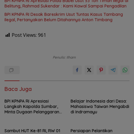
BPI KPNPA RI Apresiasi Polda Babel Usut 53 Ton Timah Ilegal di
Belitung, Rahmad Sukendar : Kami Kawal Sampai Pengadilan
BPI KPNPA RI Desak Bareskrim Usut Tuntas Kasus Tambang
Ilegal, Pertanyakan Belum Ditahannya Anton Timbang
Post Views:
961
Penulis: Ilham
Baca Juga
BPI KPNPA RI Apresiasi
Belajar Indonesia dari Desa:
Langkah Kapolda Sumbar,
Mahasiswa Taiwan Mengabdi
Minta Dugaan Pelanggaran
di Indramayu
Dirreskrimum Diusut
Transparan
Sambut HUT Ke-81 RI, RW 01
Persiapan Pelantikan