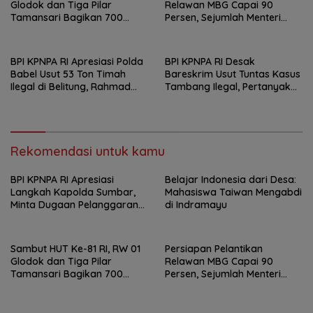
Glodok dan Tiga Pilar
Relawan MBG Capai 90
Tamansari Bagikan 700
Persen, Sejumlah Menteri
Paket Makanan Lewat Jumat
Dijadwalkan Hadir
Berkah
BPI KPNPA RI Apresiasi Polda
BPI KPNPA RI Desak
Babel Usut 53 Ton Timah
Bareskrim Usut Tuntas Kasus
Ilegal di Belitung, Rahmad
Tambang Ilegal, Pertanyakan
Sukendar : Kami Kawal
Belum Ditahannya Anton
Sampai Pengadilan
Timbang
Rekomendasi untuk kamu
BPI KPNPA RI Apresiasi
Belajar Indonesia dari Desa:
Langkah Kapolda Sumbar,
Mahasiswa Taiwan Mengabdi
Minta Dugaan Pelanggaran
di Indramayu
Dirreskrimum Diusut
Transparan
Sambut HUT Ke-81 RI, RW 01
Persiapan Pelantikan
Glodok dan Tiga Pilar
Relawan MBG Capai 90
Tamansari Bagikan 700
Persen, Sejumlah Menteri
Paket Makanan Lewat Jumat
Dijadwalkan Hadir
Berkah