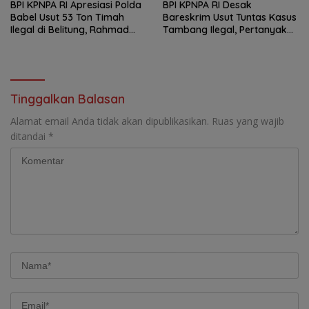
BPI KPNPA RI Apresiasi Polda
BPI KPNPA RI Desak
Babel Usut 53 Ton Timah
Bareskrim Usut Tuntas Kasus
Ilegal di Belitung, Rahmad
Tambang Ilegal, Pertanyakan
Sukendar : Kami Kawal
Belum Ditahannya Anton
Sampai Pengadilan
Timbang
Tinggalkan Balasan
Alamat email Anda tidak akan dipublikasikan.
Ruas yang wajib
ditandai
*