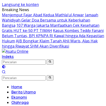
Langsung ke konten
Breaking News
Menjemput Fajar Abad Kedua Mathla’ul Anwar
Jamaah
Wahidiyah Gelar Doa Bersama untuk Keberkahan
Bangsa
107 Warga Jakarta Manfaatkan Cek Kesehatan
Gratis HUT ke-50 PT TIMAH
Kasus Kombes Teddy Fanani
Belum Tuntas, BPI KPNPA RI Kawal hingga Ada Kepastian
Hukum
AJB Bongkar Klaim Tanah Ahli Waris, Alas Hak
hingga Riwayat SHM Akan Diverifikasi
Indeks
Home
Berita Utama
Ekonomi
Olahraga