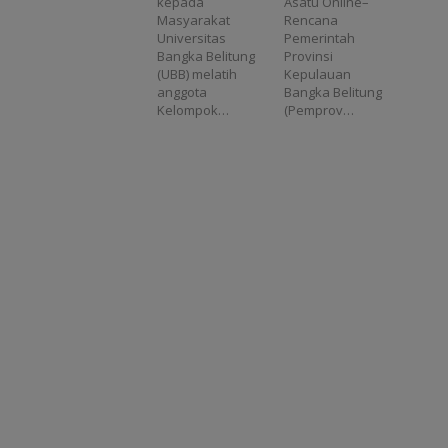
kepada
Asatu Online–
Produktivitas
Siap
Masyarakat
Rencana
Meningkat
Menanggung
Universitas
Pemerintah
Cicilan Rp293
Bangka Belitung
Provinsi
M?
(UBB) melatih
Kepulauan
anggota
Bangka Belitung
Kelompok…
(Pemprov…