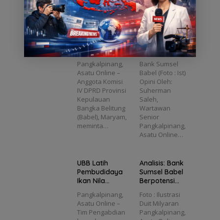
an
Raup
sejumlah…
Selindung,…
n
2025
a
a
Teknol
Untung
t
Barat
nk
ogi
Ratusa
k
Didam
el
Maskul
n Juta
Maryam Minta
Kredit Fiktif
pingi
l?
inisasi,
per
Korban
yang Terus
Psikolo
Target
Bulan,
Dugaan
Berulang, Ada
g
kan
Pempr
Pelecehan Guru
Apa dengan
Pangkalpinang,
Bank Sumsel
Produ
ov
di SMKN
Bank Sumsel
Asatu Online –
Babel (Foto : Ist)
ktivita
Babel
Bangka Barat
Babel?
Anggota Komisi
Opini Oleh:
s
Siap
Didampingi
IV DPRD Provinsi
Suherman
Mening
Menan
Psikolog
Kepulauan
Saleh,
kat
ggung
Bangka Belitung
Wartawan
Cicilan
(Babel), Maryam,
Senior
Rp293
meminta…
Pangkalpinang,
M?
Asatu Online…
UBB Latih
Analisis: Bank
Pembudidaya
Sumsel Babel
Ikan Nila
Berpotensi
Terapkan
Raup Untung
Pangkalpinang,
Foto : Ilustrasi
Teknologi
Ratusan Juta
Asatu Online –
Duit Milyaran
Maskulinisasi,
per Bulan,
Tim Pengabdian
Pangkalpinang,
Targetkan
Pemprov Babel