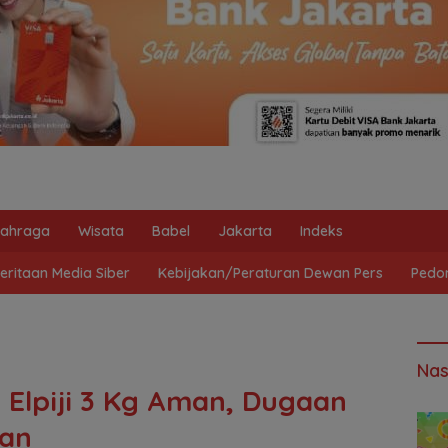
lahraga
Wisata
Babel
Jakarta
Indeks
ritaan Media Siber
Kebijakan/Peraturan Dewan Pers
Pedo
Nas
 Elpiji 3 Kg Aman, Dugaan
lan