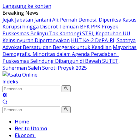
Langsung ke konten
Breaking News
Jejak Jabatan Jantani Ali: Pernah Demosi, Diperiksa Kasus
Korupsi hingga Disorot Temuan BPK
PPK Proyek
Puskesmas Belinyu Tak Kantongi STRI, Kepatuhan UU
Keinsinyuran Dipertanyakan
HUT Ke-2 DePA-RI, Saatnya
Advokat Bersatu dan Bergerak untuk Keadilan
Mayoritas
Demografis, Minoritas dalam Agenda Peradaban
Puskesmas Selindung Dibangun di Bawah SUTET,
Suherman Saleh Soroti Proyek 2025
Indeks
Home
Berita Utama
Ekonomi