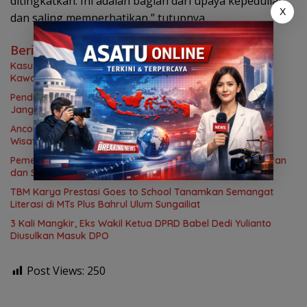
ditingkatkan. Ini adalah bagian dari upaya kepedulian
X
dan saling memperhatikan,” tutupnya.
Berita Terkait
Kasus Kombes Teddy Fanani Belum Tuntas, BPI KPNPA RI
Kawal hingga Ada Kepastian Hukum
Pendidikan, Kesehatan hingga UMKM, Program PT TIMAH
Jangkau 69.653 Penerima Manfaat
Ancol Perkuat Keselamatan Wisata Bahari, Seluruh Kapal
Wisata Wajib Kantongi E-Pas Kecil
Pemerintah Aceh Tegaskan Dana Bencana 2025 Transparan
dan Sesuai Regulasi
TBM Karya Prestasi Goes to School Tanamkan Semangat
Literasi di MTs Plus Bahrul Ulum Sungailiat
3 Kali Mangkir, Eks Wakil Ketua DPRD Babel Dedi Yulianto
Diusulkan Masuk DPO
Post Views:
250