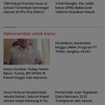
TBM Karya Prestasi Goes to
3 Kali Mangkir, Eks Wakil
School Tanamkan Semangat
Ketua DPRD Babel Dedi
Literasi di MTs Plus Bahrul
Yulianto Diusulkan Masuk
Ulum Sungailiat
DPO
Rekomendasi untuk kamu
Pendidikan, Kesehatan
hingga UMKM, Program PT
TIMAH Jangkau 69.653
Penerima Manfaat
Kasus Kombes Teddy Fanani
Belum Tuntas, BPI KPNPA RI
Kawal hingga Ada Kepastian
Hukum
Ancol Perkuat Keselamatan
Pemerintah Aceh Tegaskan
Wisata Bahari, Seluruh Kapal
Dana Bencana 2025
Wisata Wajib Kantongi E-Pas
Transparan dan Sesuai
Kecil
Regulasi