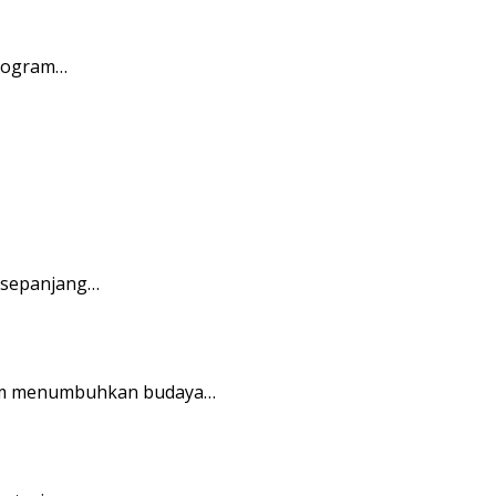
program…
 sepanjang…
alam menumbuhkan budaya…