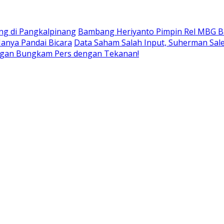
g di Pangkalpinang
Bambang Heriyanto Pimpin Rel MBG B
anya Pandai Bicara
Data Saham Salah Input, Suherman Sale
 Jangan Bungkam Pers dengan Tekanan!