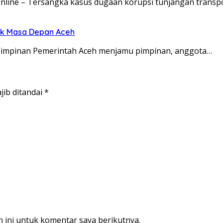
Online – Tersangka kasus dugaan korupsi tunjangan transp
uk Masa Depan Aceh
n pimpinan Pemerintah Aceh menjamu pimpinan, anggota…
jib ditandai
*
 ini untuk komentar saya berikutnya.