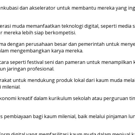
 inkubasi dan akselerator untuk membantu mereka yang ingi
nerasi muda memanfaatkan teknologi digital, seperti medi
gar mereka lebih siap berkompetisi.
ama dengan perusahaan besar dan pemerintah untuk menyed
 dalam mengembangkan karya mereka.
ara seperti festival seni dan pameran untuk menampilkan k
n jaringan profesional.
kat untuk mendukung produk lokal dari kaum muda melalui
milenial.
konomi kreatif dalam kurikulum sekolah atau perguruan ti
 pembiayaan bagi kaum milenial, baik melalui pinjaman lu
form digital yang memfasilitasi kaum muda dalam menjual kar