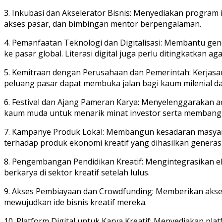
3. Inkubasi dan Akselerator Bisnis: Menyediakan program
akses pasar, dan bimbingan mentor berpengalaman.
4. Pemanfaatan Teknologi dan Digitalisasi: Membantu ge
ke pasar global. Literasi digital juga perlu ditingkatkan a
5. Kemitraan dengan Perusahaan dan Pemerintah: Kerjas
peluang pasar dapat membuka jalan bagi kaum milenial
6. Festival dan Ajang Pameran Karya: Menyelenggarakan ac
kaum muda untuk menarik minat investor serta membangu
7. Kampanye Produk Lokal: Membangun kesadaran masyara
terhadap produk ekonomi kreatif yang dihasilkan generasi 
8. Pengembangan Pendidikan Kreatif: Mengintegrasikan e
berkarya di sektor kreatif setelah lulus.
9. Akses Pembiayaan dan Crowdfunding: Memberikan akses
mewujudkan ide bisnis kreatif mereka.
10. Platform Digital untuk Karya Kreatif: Menyediakan plat