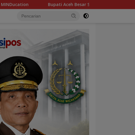
Aceh Besar Suntik Semangat Paskibraka Jelang Upacara HUT RI 