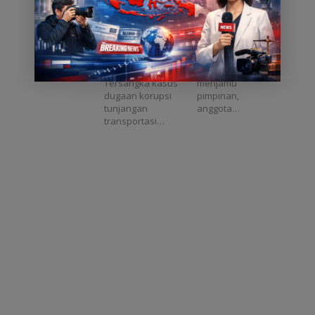
DPRD Babel
UUPA Jadi
Dedi Yulianto
Langkah
Caption :
Foto : Gubernur
Diusulkan
Penting untuk
Tersangka Dedi
Aceh, H. Muzakir
Masuk DPO
Masa Depan
Yulianto
Manaf bersama
Aceh
Pangkalpinang,
jajaran pimpinan
Asatu Online –
Pemerintah Aceh
Tersangka kasus
menjamu
dugaan korupsi
pimpinan,
tunjangan
anggota…
transportasi…