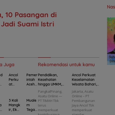
Nas
, 10 Pasangan di
adi Suami Istri
a Juga
Rekomendasi untuk kamu
id
Ancol
Pemer
Pendidikan,
Ancol Perkuat
Perku
intah
Kesehatan
Keselamatan
h
at
Aceh
hingga UMKM,
Wisata Bahari,
Kesela
Tegas
Program PT
Seluruh Kapal
PangkalPinang,
Jakarta, Asatu
g
matan
kan
TIMAH Jangkau
Wisata Wajib
Asatu Online —
Online – PT
Wisat
Dana
69.653
Kantongi E-Pas
3 Kali
Muale
PT TIMAH Tbk
Pembangunan
,
a
Benca
Penerima
Kecil
a
Mangk
m
terus
Jaya Ancol Tbk
r
Bahari
na
Manfaat
ta
ir, Eks
Tegas
memperkuat
memperkuat
T
,
2025
Wakil
kan
kontribusinya
standar