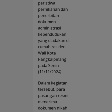
TIMA
peristiwa
Goes
Jang
to
pernikahan dan
au
Scho
penerbitan
69.65
Tana
Pener
dokumen
mka
ma
Sem
administrasi
Manf
ngat
at
kependudukan
Liter
i di
yang diadakan di
MTs
rumah residen
Plus
Wali Kota
Bahr
Ulum
Pangkalpinang,
Sung
pada Senin
liat
(11/11/2024).
Dalam kegiatan
tersebut, para
pasangan resmi
menerima
dokumen nikah