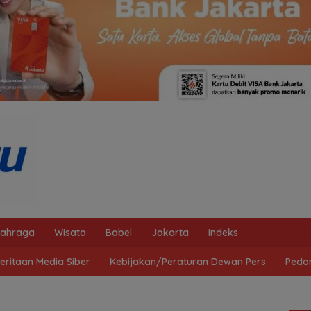
lahraga
Wisata
Babel
Jakarta
Indeks
ritaan Media Siber
Kebijakan/Peraturan Dewan Pers
Pedo