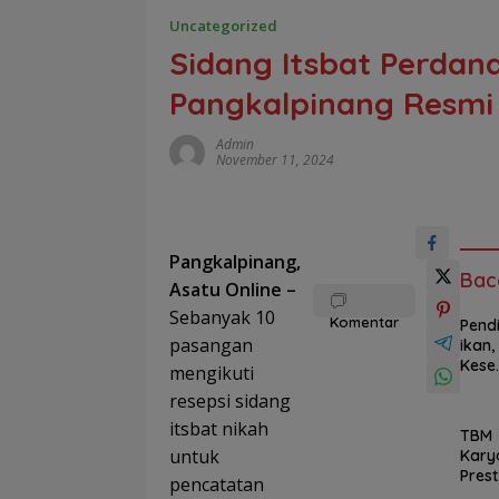
Uncategorized
Sidang Itsbat Perdana
Pangkalpinang Resmi J
Admin
November 11, 2024
Pangkalpinang,
Bac
Asatu Online –
Sebanyak 10
Komentar
Pend
pasangan
ikan,
Kese
mengikuti
atan
resepsi sidang
hing
a
itsbat nikah
TBM
UMKM
untuk
Kary
Prog
Pres
pencatatan
am P
si