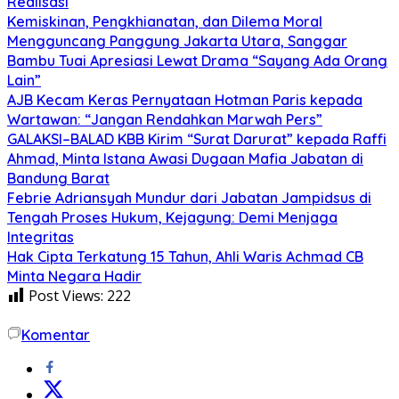
Realisasi
Kemiskinan, Pengkhianatan, dan Dilema Moral
Mengguncang Panggung Jakarta Utara, Sanggar
Bambu Tuai Apresiasi Lewat Drama “Sayang Ada Orang
Lain”
AJB Kecam Keras Pernyataan Hotman Paris kepada
Wartawan: “Jangan Rendahkan Marwah Pers”
GALAKSI–BALAD KBB Kirim “Surat Darurat” kepada Raffi
Ahmad, Minta Istana Awasi Dugaan Mafia Jabatan di
Bandung Barat
Febrie Adriansyah Mundur dari Jabatan Jampidsus di
Tengah Proses Hukum, Kejagung: Demi Menjaga
Integritas
Hak Cipta Terkatung 15 Tahun, Ahli Waris Achmad CB
Minta Negara Hadir
Post Views:
222
Komentar