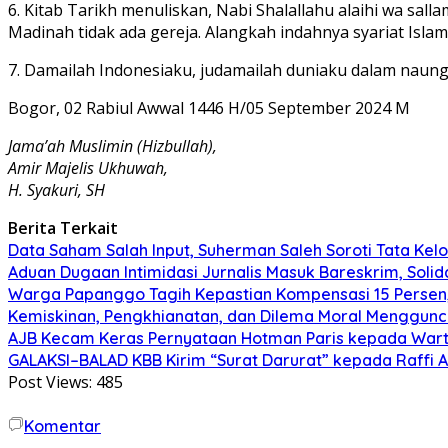
6. Kitab Tarikh menuliskan, Nabi Shalallahu alaihi wa sa
Madinah tidak ada gereja. Alangkah indahnya syariat Islam
7. Damailah Indonesiaku, judamailah duniaku dalam naun
Bogor, 02 Rabiul Awwal 1446 H/05 September 2024 M
Jama’ah Muslimin (Hizbullah),
Amir Majelis Ukhuwah,
H. Syakuri, SH
Berita Terkait
Data Saham Salah Input, Suherman Saleh Soroti Tata Kel
Aduan Dugaan Intimidasi Jurnalis Masuk Bareskrim, Sol
Warga Papanggo Tagih Kepastian Kompensasi 15 Persen, 
Kemiskinan, Pengkhianatan, dan Dilema Moral Menggunc
AJB Kecam Keras Pernyataan Hotman Paris kepada War
GALAKSI–BALAD KBB Kirim “Surat Darurat” kepada Raffi 
Post Views:
485
Komentar