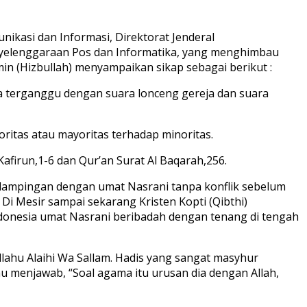
ikasi dan Informasi, Direktorat Jenderal
enyelenggaraan Pos dan Informatika, yang menghimbau
in (Hizbullah) menyampaikan sikap sebagai berikut :
sa terganggu dengan suara lonceng gereja dan suara
ritas atau mayoritas terhadap minoritas.
afirun,1-6 dan Qur’an Surat Al Baqarah,256.
erdampingan dengan umat Nasrani tanpa konflik sebelum
Di Mesir sampai sekarang Kristen Kopti (Qibthi)
donesia umat Nasrani beribadah dengan tenang di tengah
llahu Alaihi Wa Sallam. Hadis yang sangat masyhur
u menjawab, “Soal agama itu urusan dia dengan Allah,