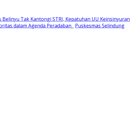
 Belinyu Tak Kantongi STRI, Kepatuhan UU Keinsinyuran
noritas dalam Agenda Peradaban
Puskesmas Selindung