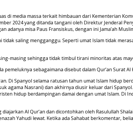
as di media massa terkait himbauan dari Kementerian Komun
ember 2024 yang ditanda tangani oleh Direktur Jenderal P
an adanya misa Paus Fransiskus, dengan ini Jama’ah Muslim
i tidak saling mengganggu. Seperti umat Islam tidak mera
ng-masing sehingga tidak timbul tirani minoritas atas mayo
da pemeluknya sebagaimana disebut dalam Qur’an Surat Al K
eran. Di Spanyol selama ratusan tahun umat Islam hidup b
k agama Nasrani) dan akhirnya diusir keluar dari Spanyol. 
isten hidup berdampingan damai dengan umat Islam. Di In
 diajarkan Al Qur’an dan dicontohkan oleh Rasulullah Shala
nazah Yahudi lewat. Ketika ada Sahabat berkomentar, belia