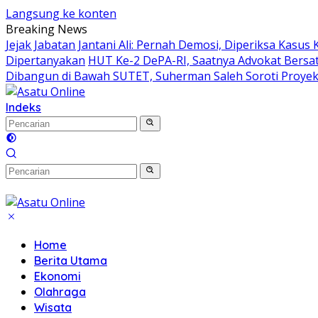
Langsung ke konten
Breaking News
Jejak Jabatan Jantani Ali: Pernah Demosi, Diperiksa Kasu
Dipertanyakan
HUT Ke-2 DePA-RI, Saatnya Advokat Bersa
Dibangun di Bawah SUTET, Suherman Saleh Soroti Proyek
Indeks
Home
Berita Utama
Ekonomi
Olahraga
Wisata