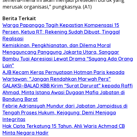
merusak organisasi,” pungkasnya. (A1)
Berita Terkait
Warga Papanggo Tagih Kepastian Kompensasi 15
Persen, Ketua RT: Rekening Sudah Dibuat, Tinggal
Realisasi
Kemiskinan, Pengkhianatan, dan Dilema Moral
Mengguncang Panggung Jakarta Utara, Sanggar
Bambu Tuai Apresiasi Lewat Drama “Sayang Ada Orang
Lain”
AJB Kecam Keras Pernyataan Hotman Paris kepada
Wartawan: “Jangan Rendahkan Marwah Pers”
GALAKSI–BALAD KBB Kirim “Surat Darurat” kepada Raffi
Ahmad, Minta Istana Awasi Dugaan Mafia Jabatan di
Bandung Barat
Febrie Adriansyah Mundur dari Jabatan Jampidsus di
Tengah Proses Hukum, Kejagung: Demi Menjaga
Integritas
Hak Cipta Terkatung 15 Tahun, Ahli Waris Achmad CB
Minta Negara Hadir