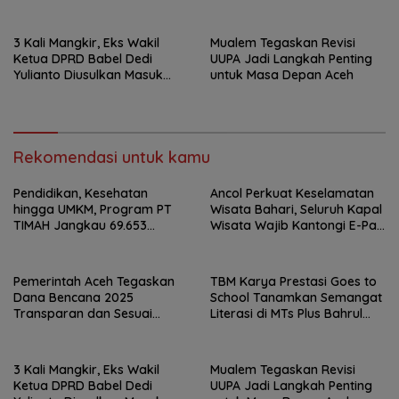
Regulasi
Ulum Sungailiat
3 Kali Mangkir, Eks Wakil
Mualem Tegaskan Revisi
Ketua DPRD Babel Dedi
UUPA Jadi Langkah Penting
Yulianto Diusulkan Masuk
untuk Masa Depan Aceh
DPO
Rekomendasi untuk kamu
Pendidikan, Kesehatan
Ancol Perkuat Keselamatan
hingga UMKM, Program PT
Wisata Bahari, Seluruh Kapal
TIMAH Jangkau 69.653
Wisata Wajib Kantongi E-Pas
Penerima Manfaat
Kecil
Pemerintah Aceh Tegaskan
TBM Karya Prestasi Goes to
Dana Bencana 2025
School Tanamkan Semangat
Transparan dan Sesuai
Literasi di MTs Plus Bahrul
Regulasi
Ulum Sungailiat
3 Kali Mangkir, Eks Wakil
Mualem Tegaskan Revisi
Ketua DPRD Babel Dedi
UUPA Jadi Langkah Penting