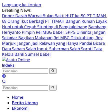
Langsung ke konten
Breaking News
Donor Darah Warnai Bulan Bakti HUT ke-50 PT TIMAH,
68 Orang Ikut Berbagi
PT TIMAH Bangun Rumah Layak
Huni untuk Cegah Stunting di Pangkalpinang
Bambang
Heriyanto Pimpin Rel MBG Babel, SPPG Diminta Jangan
Sekadar Bagikan Makanan
Rel MBG Dikukuhkan, Roy
Marjuk: Jangan Jadi Relawan yang Hanya Pandai Bicara
Data Saham Salah Input, Suherman Saleh Soroti Tata
Kelola Bank Sumsel Babel
Indeks
Home
Berita Utama
Ekonomi