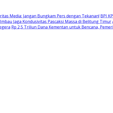
daritas Media: Jangan Bungkam Pers dengan Tekanan!
BPI KP
mbau Jaga Kondusivitas Pascaksi Massa di Belitung Timur
Segera
Rp 2,5 Triliun Dana Kementan untuk Bencana, Pemerin