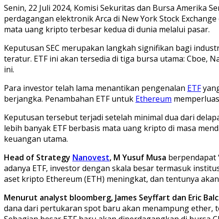
Senin, 22 Juli 2024, Komisi Sekuritas dan Bursa Amerika 
perdagangan elektronik Arca di New York Stock Exchange 
mata uang kripto terbesar kedua di dunia melalui pasar.
Keputusan SEC merupakan langkah signifikan bagi indust
teratur. ETF ini akan tersedia di tiga bursa utama: Cbo
ini.
Para investor telah lama menantikan pengenalan
ETF
yang
berjangka. Penambahan ETF untuk
Ethereum
memperluas p
Keputusan tersebut terjadi setelah minimal dua dari del
lebih banyak ETF berbasis mata uang kripto di masa men
keuangan utama.
Head of Strategy
Nanovest
, M Yusuf Musa
berpendapat 
adanya ETF, investor dengan skala besar termasuk instit
aset kripto Ethereum (ETH) meningkat, dan tentunya aka
Menurut analyst bloomberg, James Seyffart dan Eric Bal
dana dari pertukaran spot baru akan menampung ether, to
Sebagian besar ETF baru akan diperdagangkan di bursa CB