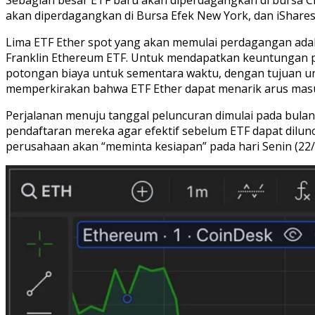
akan diperdagangkan di Bursa Efek New York, dan iShares
Lima ETF Ether spot yang akan memulai perdagangan adal
Franklin Ethereum ETF. Untuk mendapatkan keuntungan 
potongan biaya untuk sementara waktu, dengan tujuan un
memperkirakan bahwa ETF Ether dapat menarik arus masuk
Perjalanan menuju tanggal peluncuran dimulai pada bulan
pendaftaran mereka agar efektif sebelum ETF dapat dilu
perusahaan akan “meminta kesiapan” pada hari Senin (22/