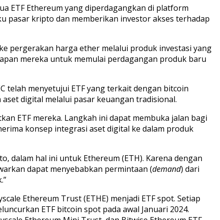
 dua ETF Ethereum yang diperdagangkan di platform
aku pasar kripto dan memberikan investor akses terhadap
 pergerakan harga ether melalui produk investasi yang
kesiapan mereka untuk memulai perdagangan produk baru
 telah menyetujui ETF yang terkait dengan bitcoin
set digital melalui pasar keuangan tradisional.
tkan ETF mereka. Langkah ini dapat membuka jalan bagi
ima konsep integrasi aset digital ke dalam produk
pto, dalam hal ini untuk Ethereum (ETH). Karena dengan
tawarkan dapat menyebabkan permintaan (
demand
) dari
k.”
cale Ethereum Trust (ETHE) menjadi ETF spot. Setiap
uncurkan ETF bitcoin spot pada awal Januari 2024.
yscale Ethereum Mini Trust, dan Bitwise Ethereum ETF