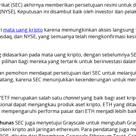
Serikat (SEC) akhirnya memberikan persetujuan resmi untuk
(NYSE), Keputusan ini disambut baik oleh investor dan pel
ri
mata uang kripto
karena memungkinkan akses langsung ke
e, Nasdaq, dan NYSE, yang semuanya telah mengkonfirmasi 
 didasarkan pada mata uang kripto, dengan sebelumnya SEC
ilihan bagi mereka yang tertarik untuk berinvestasi dalam a
apan pemohon mendapat persetujuan dari SEC untuk melanju
datang, karena SEC menunjukkan kecenderungan untuk mener
“ETF merupakan salah satu
channel
yang baik bagi aset kri
usional dapat menjangkau produk aset kripto, ETH yang di
n mempengaruhi performa pasar dari ETH menjadi lebih bai
chunas
SEC juga menyetujui Grayscale untuk mengubah Grays
ken kripto asli jaringan ethereum. Para pendatang juga mel
OE, dikutip dari Bloomberg. Grayscale Ethereum Trust, Gra