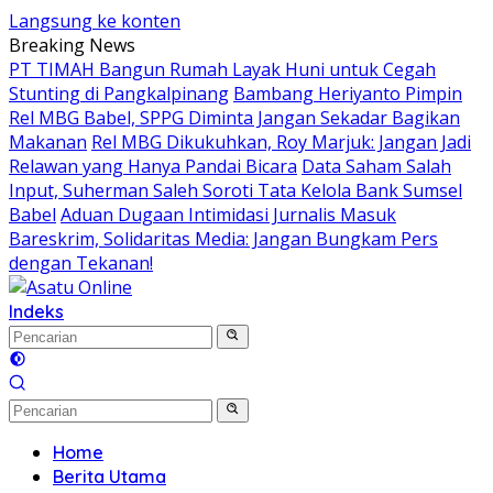
Langsung ke konten
Breaking News
PT TIMAH Bangun Rumah Layak Huni untuk Cegah
Stunting di Pangkalpinang
Bambang Heriyanto Pimpin
Rel MBG Babel, SPPG Diminta Jangan Sekadar Bagikan
Makanan
Rel MBG Dikukuhkan, Roy Marjuk: Jangan Jadi
Relawan yang Hanya Pandai Bicara
Data Saham Salah
Input, Suherman Saleh Soroti Tata Kelola Bank Sumsel
Babel
Aduan Dugaan Intimidasi Jurnalis Masuk
Bareskrim, Solidaritas Media: Jangan Bungkam Pers
dengan Tekanan!
Indeks
Home
Berita Utama