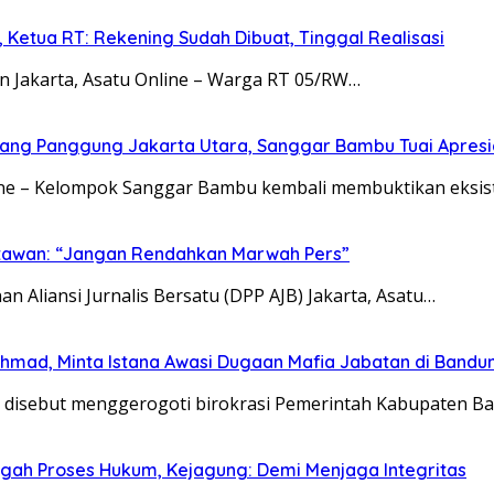
Ketua RT: Rekening Sudah Dibuat, Tinggal Realisasi
n Jakarta, Asatu Online – Warga RT 05/RW…
ang Panggung Jakarta Utara, Sanggar Bambu Tuai Apresi
line – Kelompok Sanggar Bambu kembali membuktikan eksis
tawan: “Jangan Rendahkan Marwah Pers”
n Aliansi Jurnalis Bersatu (DPP AJB) Jakarta, Asatu…
Ahmad, Minta Istana Awasi Dugaan Mafia Jabatan di Bandu
ang disebut menggerogoti birokrasi Pemerintah Kabupaten 
ngah Proses Hukum, Kejagung: Demi Menjaga Integritas