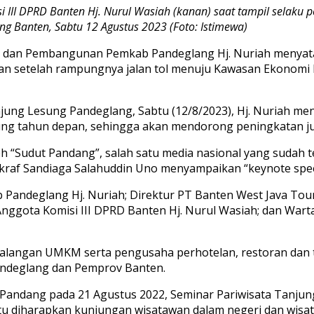
si III DPRD Banten Hj. Nurul Wasiah (kanan) saat tampil selaku
ng Banten, Sabtu 12 Agustus 2023 (Foto: Istimewa)
n dan Pembangunan Pemkab Pandeglang Hj. Nuriah menyata
n setelah rampungnya jalan tol menuju Kawasan Ekonomi Kh
njung Lesung Pandeglang, Sabtu (12/8/2023), Hj. Nuriah 
ung tahun depan, sehingga akan mendorong peningkatan ju
eh “Sudut Pandang”, salah satu media nasional yang sudah t
kraf Sandiaga Salahuddin Uno menyampaikan “keynote speec
b Pandeglang Hj. Nuriah; Direktur PT Banten West Java To
.; Anggota Komisi III DPRD Banten Hj. Nurul Wasiah; dan W
ri kalangan UMKM serta pengusaha perhotelan, restoran dan 
 Pandeglang dan Pemprov Banten.
ut Pandang pada 21 Agustus 2022, Seminar Pariwisata Tanju
tu diharapkan kunjungan wisatawan dalam negeri dan wisa