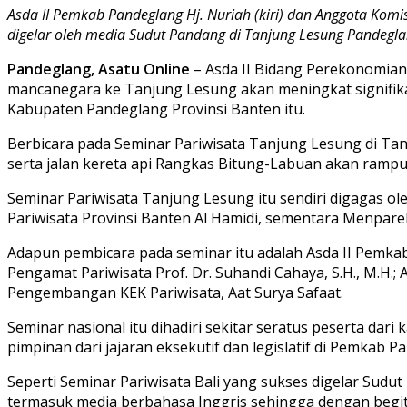
Asda II Pemkab Pandeglang Hj. Nuriah (kiri) dan Anggota Komi
digelar oleh media Sudut Pandang di Tanjung Lesung Pandegla
Pandeglang, Asatu Online
– Asda II Bidang Perekonomia
mancanegara ke Tanjung Lesung akan meningkat signifika
Kabupaten Pandeglang Provinsi Banten itu.
Berbicara pada Seminar Pariwisata Tanjung Lesung di Ta
serta jalan kereta api Rangkas Bitung-Labuan akan ramp
Seminar Pariwisata Tanjung Lesung itu sendiri digagas ol
Pariwisata Provinsi Banten Al Hamidi, sementara Menpare
Adapun pembicara pada seminar itu adalah Asda II Pemka
Pengamat Pariwisata Prof. Dr. Suhandi Cahaya, S.H., M.H
Pengembangan KEK Pariwisata, Aat Surya Safaat.
Seminar nasional itu dihadiri sekitar seratus peserta da
pimpinan dari jajaran eksekutif dan legislatif di Pemkab
Seperti Seminar Pariwisata Bali yang sukses digelar Sud
termasuk media berbahasa Inggris sehingga dengan begi