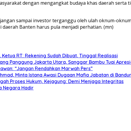
masyarakat dengan mengangkat budaya khas daerah serta ti
n jangan sampai investor terganggu oleh ulah oknum-oknum
di daerah Banten harus pula menjadi perhatian. (mn)
Ketua RT: Rekening Sudah Dibuat, Tinggal Realisasi
ang Panggung Jakarta Utara, Sanggar Bambu Tuai Apresi
tawan: “Jangan Rendahkan Marwah Pers”
Ahmad, Minta Istana Awasi Dugaan Mafia Jabatan di Bandu
ngah Proses Hukum, Kejagung: Demi Menjaga Integritas
ta Negara Hadir