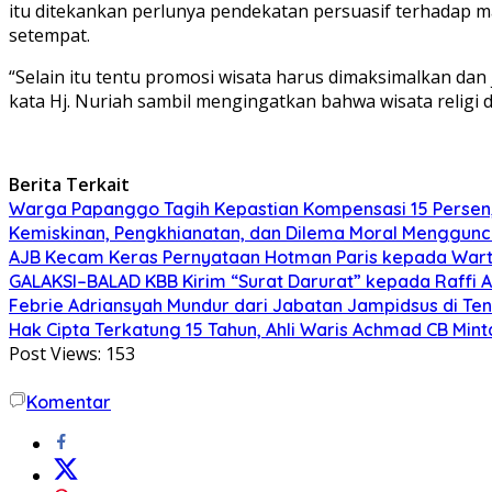
itu ditekankan perlunya pendekatan persuasif terhadap 
setempat.
“Selain itu tentu promosi wisata harus dimaksimalkan da
kata Hj. Nuriah sambil mengingatkan bahwa wisata religi 
Berita Terkait
Warga Papanggo Tagih Kepastian Kompensasi 15 Persen, 
Kemiskinan, Pengkhianatan, dan Dilema Moral Menggunc
AJB Kecam Keras Pernyataan Hotman Paris kepada War
GALAKSI–BALAD KBB Kirim “Surat Darurat” kepada Raffi 
Febrie Adriansyah Mundur dari Jabatan Jampidsus di Te
Hak Cipta Terkatung 15 Tahun, Ahli Waris Achmad CB Min
Post Views:
153
Komentar