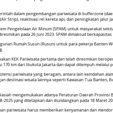
merintah dalam pengembangan pariwisata di bufferzone (da
ir Strip), reaktivasi rel kereta api, dan peningkatan jalur
tem Pengelolaan Air Minum (SPAM) untuk masyarakat sekit
esmikan pada 26 Juni 2023. SPAM dimaksud berkapasitas 100 
ngunan Rumah Susun (Rusun) untuk para pekerja Banten We
g.
pakan KEK Pariwisata pertama dan telah diresmikan beroper
u 170 km dari Ibukota Jakarta dan dapat ditempuh melalui p
otensi pariwisata yang beragam, antara lain keindahan ala
an destinasi wisata lainnya seperti Kawasan Tua Banten, 
l Wasiah mengemukakan adanya Peraturan Daerah Provinsi
-2025 yang ditetapkan dan diundangkan pada 18 Maret 20
unan pariwisata harus memberikan kenyamanan dan mendor