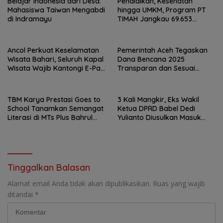
Belajar Indonesia dari Desa:
Pendidikan, Kesehatan
Mahasiswa Taiwan Mengabdi
hingga UMKM, Program PT
di Indramayu
TIMAH Jangkau 69.653
Penerima Manfaat
Ancol Perkuat Keselamatan
Pemerintah Aceh Tegaskan
Wisata Bahari, Seluruh Kapal
Dana Bencana 2025
Wisata Wajib Kantongi E-Pas
Transparan dan Sesuai
Kecil
Regulasi
TBM Karya Prestasi Goes to
3 Kali Mangkir, Eks Wakil
School Tanamkan Semangat
Ketua DPRD Babel Dedi
Literasi di MTs Plus Bahrul
Yulianto Diusulkan Masuk
Ulum Sungailiat
DPO
Tinggalkan Balasan
Alamat email Anda tidak akan dipublikasikan.
Ruas yang wajib
ditandai
*