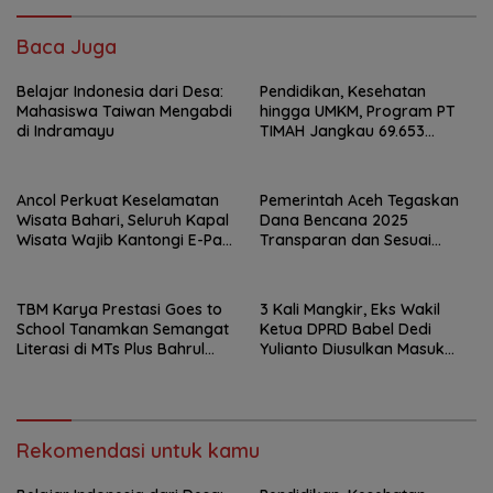
Baca Juga
Belajar Indonesia dari Desa:
Pendidikan, Kesehatan
Mahasiswa Taiwan Mengabdi
hingga UMKM, Program PT
di Indramayu
TIMAH Jangkau 69.653
Penerima Manfaat
Ancol Perkuat Keselamatan
Pemerintah Aceh Tegaskan
Wisata Bahari, Seluruh Kapal
Dana Bencana 2025
Wisata Wajib Kantongi E-Pas
Transparan dan Sesuai
Kecil
Regulasi
TBM Karya Prestasi Goes to
3 Kali Mangkir, Eks Wakil
School Tanamkan Semangat
Ketua DPRD Babel Dedi
Literasi di MTs Plus Bahrul
Yulianto Diusulkan Masuk
Ulum Sungailiat
DPO
Rekomendasi untuk kamu