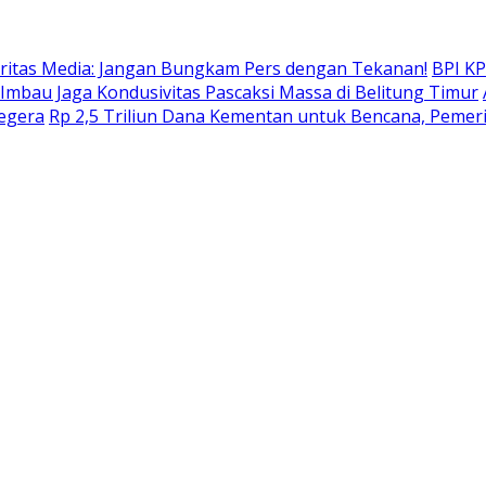
daritas Media: Jangan Bungkam Pers dengan Tekanan!
BPI KP
mbau Jaga Kondusivitas Pascaksi Massa di Belitung Timur
Segera
Rp 2,5 Triliun Dana Kementan untuk Bencana, Pemerin