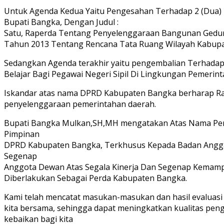
Untuk Agenda Kedua Yaitu Pengesahan Terhadap 2 (Dua) 
Bupati Bangka, Dengan Judul :
Satu, Raperda Tentang Penyelenggaraan Bangunan Gedun
Tahun 2013 Tentang Rencana Tata Ruang Wilayah Kabupa
Sedangkan Agenda terakhir yaitu pengembalian Terhadap
Belajar Bagi Pegawai Negeri Sipil Di Lingkungan Pemerin
Iskandar atas nama DPRD Kabupaten Bangka berharap Rape
penyelenggaraan pemerintahan daerah.
Bupati Bangka Mulkan,SH,MH mengatakan Atas Nama Pem
Pimpinan
DPRD Kabupaten Bangka, Terkhusus Kepada Badan Anggara
Segenap
Anggota Dewan Atas Segala Kinerja Dan Segenap Kemampu
Diberlakukan Sebagai Perda Kabupaten Bangka.
Kami telah mencatat masukan-masukan dan hasil evaluasi
kita bersama, sehingga dapat meningkatkan kualitas pen
kebaikan bagi kita