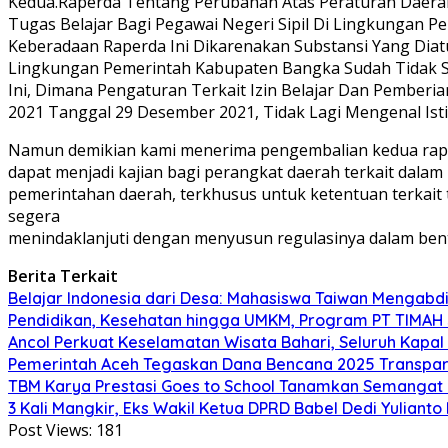
Kedua.Raperda Tentang Perubahan Atas Peraturan Daerah
Tugas Belajar Bagi Pegawai Negeri Sipil Di Lingkungan 
Keberadaan Raperda Ini Dikarenakan Substansi Yang Diatu
Lingkungan Pemerintah Kabupaten Bangka Sudah Tidak Se
Ini, Dimana Pengaturan Terkait Izin Belajar Dan Pemb
2021 Tanggal 29 Desember 2021, Tidak Lagi Mengenal Istila
Namun demikian kami menerima pengembalian kedua rape
dapat menjadi kajian bagi perangkat daerah terkait dala
pemerintahan daerah, terkhusus untuk ketentuan terkait 
segera
menindaklanjuti dengan menyusun regulasinya dalam bent
Berita Terkait
Belajar Indonesia dari Desa: Mahasiswa Taiwan Mengabd
Pendidikan, Kesehatan hingga UMKM, Program PT TIMAH
Ancol Perkuat Keselamatan Wisata Bahari, Seluruh Kapal 
Pemerintah Aceh Tegaskan Dana Bencana 2025 Transpar
TBM Karya Prestasi Goes to School Tanamkan Semangat Lit
3 Kali Mangkir, Eks Wakil Ketua DPRD Babel Dedi Yuliant
Post Views:
181