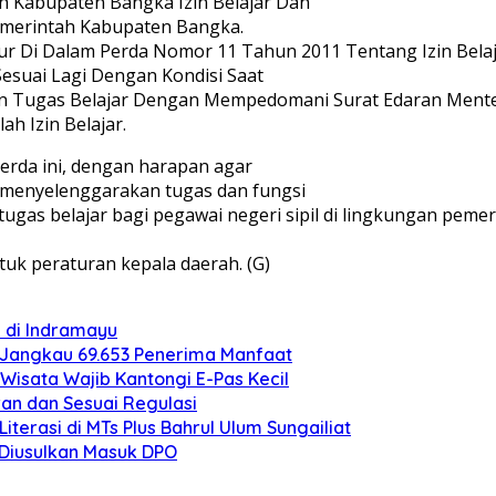
 Kabupaten Bangka Izin Belajar Dan
Pemerintah Kabupaten Bangka.
r Di Dalam Perda Nomor 11 Tahun 2011 Tentang Izin Belaja
suai Lagi Dengan Kondisi Saat
erian Tugas Belajar Dengan Mempedomani Surat Edaran Me
h Izin Belajar.
rda ini, dengan harapan agar
m menyelenggarakan tugas dan fungsi
tugas belajar bagi pegawai negeri sipil di lingkungan pem
uk peraturan kepala daerah. (G)
i di Indramayu
 Jangkau 69.653 Penerima Manfaat
Wisata Wajib Kantongi E-Pas Kecil
an dan Sesuai Regulasi
erasi di MTs Plus Bahrul Ulum Sungailiat
o Diusulkan Masuk DPO