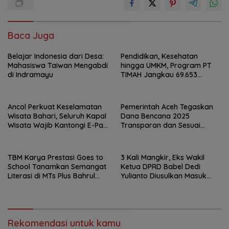
Baca Juga
Belajar Indonesia dari Desa:
Pendidikan, Kesehatan
Mahasiswa Taiwan Mengabdi
hingga UMKM, Program PT
di Indramayu
TIMAH Jangkau 69.653
Penerima Manfaat
Ancol Perkuat Keselamatan
Pemerintah Aceh Tegaskan
Wisata Bahari, Seluruh Kapal
Dana Bencana 2025
Wisata Wajib Kantongi E-Pas
Transparan dan Sesuai
Kecil
Regulasi
TBM Karya Prestasi Goes to
3 Kali Mangkir, Eks Wakil
School Tanamkan Semangat
Ketua DPRD Babel Dedi
Literasi di MTs Plus Bahrul
Yulianto Diusulkan Masuk
Ulum Sungailiat
DPO
Rekomendasi untuk kamu