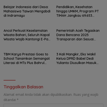
Belajar Indonesia dari Desa:
Pendidikan, Kesehatan
Mahasiswa Taiwan Mengabdi
hingga UMKM, Program PT
di Indramayu
TIMAH Jangkau 69.653
Penerima Manfaat
Ancol Perkuat Keselamatan
Pemerintah Aceh Tegaskan
Wisata Bahari, Seluruh Kapal
Dana Bencana 2025
Wisata Wajib Kantongi E-Pas
Transparan dan Sesuai
Kecil
Regulasi
TBM Karya Prestasi Goes to
3 Kali Mangkir, Eks Wakil
School Tanamkan Semangat
Ketua DPRD Babel Dedi
Literasi di MTs Plus Bahrul
Yulianto Diusulkan Masuk
Ulum Sungailiat
DPO
Tinggalkan Balasan
Alamat email Anda tidak akan dipublikasikan.
Ruas yang wajib
ditandai
*