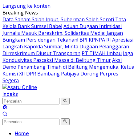
Langsung ke konten
Breaking News
Data Saham Salah Input, Suherman Saleh Soroti Tata
Kelola Bank Sumsel Babel
Aduan Dugaan Intimidasi
Jurnalis Masuk Bareskrim, Solidaritas Media: Jangan
Bungkam Pers dengan Tekanan!
BPI KPNPA RI Apresiasi
Langkah Kapolda Sumbar, Minta Dugaan Pelanggaran
Dirreskrimum Diusut Transparan
PT TIMAH Imbau Jaga
Kondusivitas Pascaksi Massa di Belitung Timur
Aksi
Demo Penambang Timah di Belitung Mengemuka, Ketua
Komisi XII DPR Bambang Patijaya Dorong Perpres
Segera
Indeks
Home