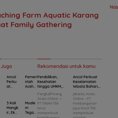
Nas
aching Farm Aquatic Karang
at Family Gathering
 Juga
Rekomendasi untuk kamu
Ancol
Pemeri
Pendidikan,
Ancol Perkuat
Perku
ntah
Kesehatan
Keselamatan
at
Aceh
hingga UMKM,
Wisata Bahari,
Kesela
Tegas
Program PT
Seluruh Kapal
PangkalPinang,
Jakarta, Asatu
matan
kan
TIMAH Jangkau
Wisata Wajib
Asatu Online —
Online – PT
Wisata
Dana
69.653 Penerima
Kantongi E-Pas
3 Kali
Muale
PT TIMAH Tbk
Pembangunan
Bahari
Benca
Manfaat
Kecil
Mangk
m
terus
Jaya Ancol Tbk
,
na
ir, Eks
Tegas
memperkuat
memperkuat
Seluru
2025
Wakil
kan
kontribusinya
standar