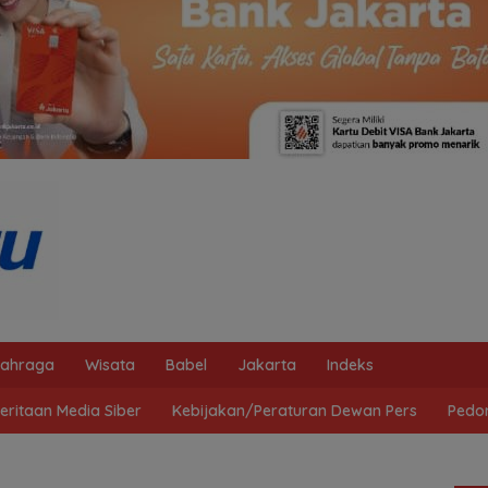
lahraga
Wisata
Babel
Jakarta
Indeks
ritaan Media Siber
Kebijakan/Peraturan Dewan Pers
Pedo