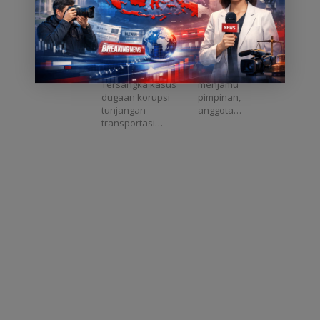
DPRD Babel
UUPA Jadi
Dedi Yulianto
Langkah
Caption :
Foto : Gubernur
Diusulkan
Penting untuk
Tersangka Dedi
Aceh, H. Muzakir
Masuk DPO
Masa Depan
Yulianto
Manaf bersama
Aceh
Pangkalpinang,
jajaran pimpinan
Asatu Online –
Pemerintah Aceh
Tersangka kasus
menjamu
dugaan korupsi
pimpinan,
tunjangan
anggota…
transportasi…