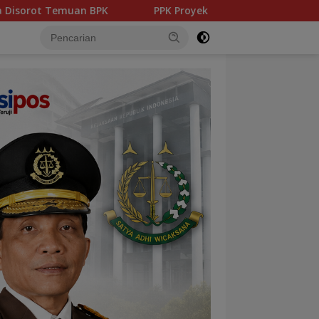
PPK Proyek Puskesmas Belinyu Tak Kantongi STRI, Kep