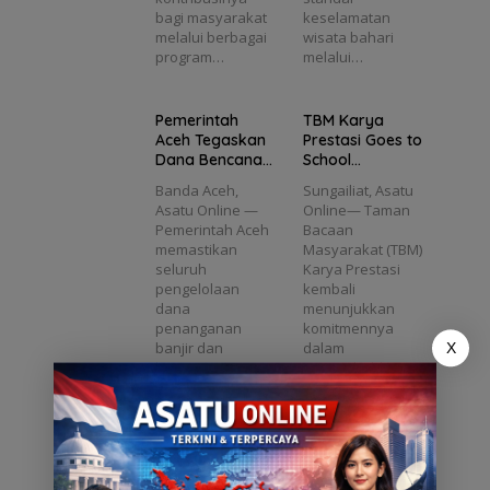
h
Trans
Ketua
Revisi
bagi masyarakat
keselamatan
Kapal
paran
DPRD
UUPA
melalui berbagai
wisata bahari
Wisata
dan
Babel
Jadi
program…
melalui…
Wajib
Sesuai
Dedi
Langk
Kanto
Regula
Yuliant
ah
ngi E-
si
o
Pentin
Pemerintah
TBM Karya
Pas
Diusul
g
Aceh Tegaskan
Prestasi Goes to
Kecil
kan
untuk
Dana Bencana
School
Masuk
Masa
2025
Tanamkan
Banda Aceh,
Sungailiat, Asatu
DPO
Depan
Transparan dan
Semangat
Asatu Online —
Online— Taman
Aceh
Sesuai Regulasi
Literasi di MTs
Pemerintah Aceh
Bacaan
Plus Bahrul Ulum
memastikan
Masyarakat (TBM)
Sungailiat
seluruh
Karya Prestasi
pengelolaan
kembali
dana
menunjukkan
penanganan
komitmennya
banjir dan
dalam
X
longsor
menumbuhkan
sepanjang…
budaya…
3 Kali Mangkir,
Mualem
Eks Wakil Ketua
Tegaskan Revisi