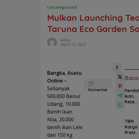
Uncategorized
Mulkan Launching Te
Taruna Eco Garden Sa
Admin
Maret 19, 2023
Bangka, Asatu
Baca
Online –
Sebanyak
Komentar
Pendid
500.000 Benur
ikan,
Keseh
Udang, 10.000
atan
Benih Ikan
hingga
UMKM,
Nila, 20.000
TBM
Progr
benih ikan Lele
Karya
am PT
Presta
dan 150 kg
TIMAH
si