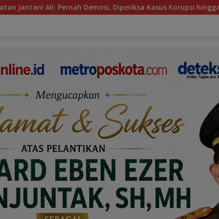
nah Demosi, Diperiksa Kasus Korupsi hingga Disorot Temuan BPK