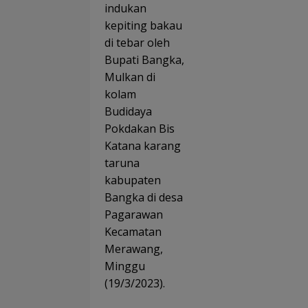
Jangk
indukan
Goes
au
to
kepiting bakau
69.653
School
di tebar oleh
Peneri
Tana
ma
Bupati Bangka,
mkan
Manfa
Seman
Mulkan di
at
gat
kolam
Literas
i di
Budidaya
MTs
Pokdakan Bis
Plus
Katana karang
Bahrul
Ulum
taruna
Sungai
kabupaten
liat
Bangka di desa
Pagarawan
Kecamatan
Merawang,
Minggu
(19/3/2023).