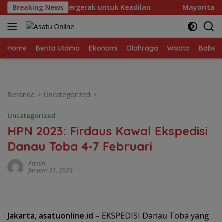
Langsung
 Bersatu dan Bergerak untuk Keadilan
Breaking News
Mayoritas Demo
ke
konten
Home
Berita Utama
Ekonomi
Olahraga
Wisata
Babel
Beranda
Uncategorized
Uncategorized
HPN 2023: Firdaus Kawal Ekspedisi
Danau Toba 4-7 Februari
Admin
Januari 31, 2023
Jakarta, asatuonline.id
– EKSPEDISI Danau Toba yang