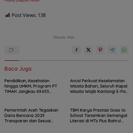
Masa Depan Aceh
Post Views:
138
Penulis: Man
Baca Juga
Pendidikan, Kesehatan
Ancol Perkuat Keselamatan
hingga UMKM, Program PT
Wisata Bahari, Seluruh Kapal
TIMAH Jangkau 69.653
Wisata Wajib Kantongi E-Pas
Penerima Manfaat
Kecil
Pemerintah Aceh Tegaskan
TBM Karya Prestasi Goes to
Dana Bencana 2025
School Tanamkan Semangat
Transparan dan Sesuai
Literasi di MTs Plus Bahrul
Regulasi
Ulum Sungailiat