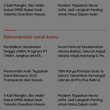
3 Kali Mangkir, Eks Wakil
Mualem Tegaskan Revisi
Ketua DPRD Babel Dedi
UUPA Jadi Langkah Penting
Yulianto Diusulkan Masuk
untuk Masa Depan Aceh
DPO
Rekomendasi untuk kamu
Pendidikan, Kesehatan
Ancol Perkuat Keselamatan
hingga UMKM, Program PT
Wisata Bahari, Seluruh Kapal
TIMAH Jangkau 69.653
Wisata Wajib Kantongi E-Pas
Penerima Manfaat
Kecil
Pemerintah Aceh Tegaskan
TBM Karya Prestasi Goes to
Dana Bencana 2025
School Tanamkan Semangat
Transparan dan Sesuai
Literasi di MTs Plus Bahrul
Regulasi
Ulum Sungailiat
3 Kali Mangkir, Eks Wakil
Mualem Tegaskan Revisi
Ketua DPRD Babel Dedi
UUPA Jadi Langkah Penting
Yulianto Diusulkan Masuk
untuk Masa Depan Aceh
DPO