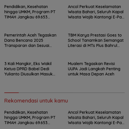
Pendidikan, Kesehatan
Ancol Perkuat Keselamatan
hingga UMKM, Program PT
Wisata Bahari, Seluruh Kapal
TIMAH Jangkau 69.653
Wisata Wajib Kantongi E-Pas
Penerima Manfaat
Kecil
Pemerintah Aceh Tegaskan
TBM Karya Prestasi Goes to
Dana Bencana 2025
School Tanamkan Semangat
Transparan dan Sesuai
Literasi di MTs Plus Bahrul
Regulasi
Ulum Sungailiat
3 Kali Mangkir, Eks Wakil
Mualem Tegaskan Revisi
Ketua DPRD Babel Dedi
UUPA Jadi Langkah Penting
Yulianto Diusulkan Masuk
untuk Masa Depan Aceh
DPO
Rekomendasi untuk kamu
Pendidikan, Kesehatan
Ancol Perkuat Keselamatan
hingga UMKM, Program PT
Wisata Bahari, Seluruh Kapal
TIMAH Jangkau 69.653
Wisata Wajib Kantongi E-Pas
Penerima Manfaat
Kecil