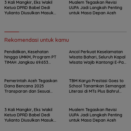
3 Kali Mangkir, Eks Wakil
Mualem Tegaskan Revisi
Ketua DPRD Babel Dedi
UUPA Jadi Langkah Penting
Yulianto Diusulkan Masuk
untuk Masa Depan Aceh
DPO
Rekomendasi untuk kamu
Pendidikan, Kesehatan
Ancol Perkuat Keselamatan
hingga UMKM, Program PT
Wisata Bahari, Seluruh Kapal
TIMAH Jangkau 69.653
Wisata Wajib Kantongi E-Pas
Penerima Manfaat
Kecil
Pemerintah Aceh Tegaskan
TBM Karya Prestasi Goes to
Dana Bencana 2025
School Tanamkan Semangat
Transparan dan Sesuai
Literasi di MTs Plus Bahrul
Regulasi
Ulum Sungailiat
3 Kali Mangkir, Eks Wakil
Mualem Tegaskan Revisi
Ketua DPRD Babel Dedi
UUPA Jadi Langkah Penting
Yulianto Diusulkan Masuk
untuk Masa Depan Aceh
DPO