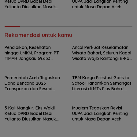
Ketua DPRD Babel Dedi
UUPA Jadi Langkah Penting
Yulianto Diusulkan Masuk
untuk Masa Depan Aceh
DPO
Rekomendasi untuk kamu
Pendidikan, Kesehatan
Ancol Perkuat Keselamatan
hingga UMKM, Program PT
Wisata Bahari, Seluruh Kapal
TIMAH Jangkau 69.653
Wisata Wajib Kantongi E-Pas
Penerima Manfaat
Kecil
Pemerintah Aceh Tegaskan
TBM Karya Prestasi Goes to
Dana Bencana 2025
School Tanamkan Semangat
Transparan dan Sesuai
Literasi di MTs Plus Bahrul
Regulasi
Ulum Sungailiat
3 Kali Mangkir, Eks Wakil
Mualem Tegaskan Revisi
Ketua DPRD Babel Dedi
UUPA Jadi Langkah Penting
Yulianto Diusulkan Masuk
untuk Masa Depan Aceh
DPO