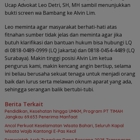
Ucap Advokat Leo Detri, SH, MH sambil menunjukkan
bukti screen wa Bambang ke Alvin Lim.
Leo meminta agar masyarakat berhati-hati atas
fitnahan sumber tidak jelas dan meminta agar jika
butuh klarifikasi dan bantuan hukum bisa hubungi LQ
di 0818-0489-0999 (LQ Jakarta) dan 0818-0454-4489 (LQ
Surabaya). Makin tinggi posisi Alvin Lim ketua
pengurus kami, makin kencang angin bertiup, selama
ini beliau berusaha sekuat tenaga untuk menjadi orang
baik dan lurus serta melawan oknum aparat yang ada,
sehingga serangan balik bertubi-tubi.
Berita Terkait
Pendidikan, Kesehatan hingga UMKM, Program PT TIMAH
Jangkau 69.653 Penerima Manfaat
Ancol Perkuat Keselamatan Wisata Bahari, Seluruh Kapal
Wisata Wajib Kantongi E-Pas Kecil
Pemerintah Aceh Tegaskan Dana Bencana 2025 Transparan