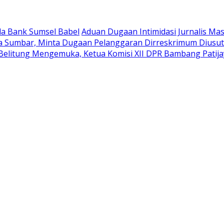
la Bank Sumsel Babel
Aduan Dugaan Intimidasi Jurnalis Ma
da Sumbar, Minta Dugaan Pelanggaran Dirreskrimum Diusu
elitung Mengemuka, Ketua Komisi XII DPR Bambang Patija