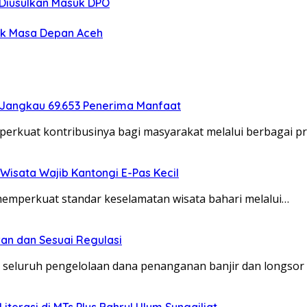
o Diusulkan Masuk DPO
uk Masa Depan Aceh
 Jangkau 69.653 Penerima Manfaat
erkuat kontribusinya bagi masyarakat melalui berbagai 
Wisata Wajib Kantongi E-Pas Kecil
memperkuat standar keselamatan wisata bahari melalui…
an dan Sesuai Regulasi
 seluruh pengelolaan dana penanganan banjir dan longsor
erasi di MTs Plus Bahrul Ulum Sungailiat