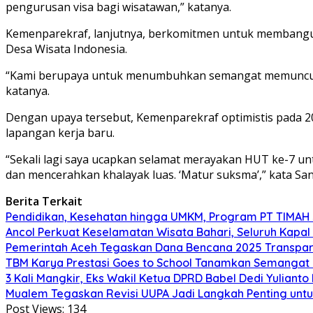
pengurusan visa bagi wisatawan,” katanya.
Kemenparekraf, lanjutnya, berkomitmen untuk membangun
Desa Wisata Indonesia.
“Kami berupaya untuk menumbuhkan semangat memunculkan 
katanya.
Dengan upaya tersebut, Kemenparekraf optimistis pada 20
lapangan kerja baru.
“Sekali lagi saya ucapkan selamat merayakan HUT ke-7 u
dan mencerahkan khalayak luas. ‘Matur suksma’,” kata Sa
Berita Terkait
Pendidikan, Kesehatan hingga UMKM, Program PT TIMAH
Ancol Perkuat Keselamatan Wisata Bahari, Seluruh Kapal 
Pemerintah Aceh Tegaskan Dana Bencana 2025 Transpar
TBM Karya Prestasi Goes to School Tanamkan Semangat Lit
3 Kali Mangkir, Eks Wakil Ketua DPRD Babel Dedi Yuliant
Mualem Tegaskan Revisi UUPA Jadi Langkah Penting unt
Post Views:
134