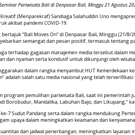
inar Pariwisata Bali di Denpasar Bali, Minggu 21 Agustus 202
 Kreatif (Menparekraf) Sandiaga Salahuddin Uno mengapre
uruk akibat pandemi COVID-19.
g bertajuk “Bali Moves On” di Denpasar Bali, Minggu (21/8
ebarkan semangat dan pesan positif, termasuk tentang par
uga terhadap gagasan manajemen media tersebut dalam meng
n dan nyaman serta kondusif untuk dikunjungi oleh wisa
iselenggarakan dalam rangka menyambut HUT Kemerdekaan ke
adalah salah satu media nasional yang telah terverifikasi 
program pemulihan pariwisata Bali, saat ini pemerintah j
andi Borobudur, Mandalika, Labuhan Bajo, dan Likupang,” ka
 ke-7 Sudut Pandang serta dalam rangka mendukung Pertemu
gam upaya dalam meningkatkan keamanan dan kenyamana
antitas dan jadwal penerbangan, meningkatkan layanan in