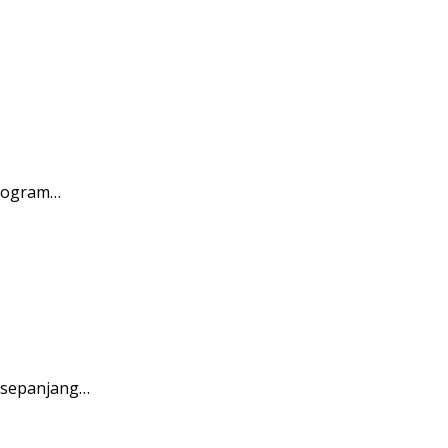
program…
 sepanjang…