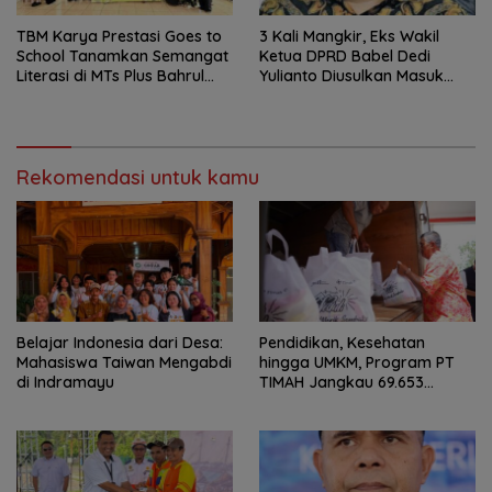
TBM Karya Prestasi Goes to
3 Kali Mangkir, Eks Wakil
School Tanamkan Semangat
Ketua DPRD Babel Dedi
Literasi di MTs Plus Bahrul
Yulianto Diusulkan Masuk
Ulum Sungailiat
DPO
Rekomendasi untuk kamu
Belajar Indonesia dari Desa:
Pendidikan, Kesehatan
Mahasiswa Taiwan Mengabdi
hingga UMKM, Program PT
di Indramayu
TIMAH Jangkau 69.653
Penerima Manfaat