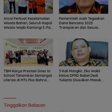
Ancol Perkuat Keselamatan
Pemerintah Aceh Tegaskan
Wisata Bahari, Seluruh Kapal
Dana Bencana 2025
Wisata Wajib Kantongi E-Pas
Transparan dan Sesuai
Kecil
Regulasi
TBM Karya Prestasi Goes to
3 Kali Mangkir, Eks Wakil
School Tanamkan Semangat
Ketua DPRD Babel Dedi
Literasi di MTs Plus Bahrul
Yulianto Diusulkan Masuk
Ulum Sungailiat
DPO
Tinggalkan Balasan