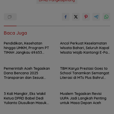
Baca Juga
Pendidikan, Kesehatan
Ancol Perkuat Keselamatan
hingga UMKM, Program PT
Wisata Bahari, Seluruh Kapal
TIMAH Jangkau 69.653
Wisata Wajib Kantongi E-Pas
Penerima Manfaat
Kecil
Pemerintah Aceh Tegaskan
TBM Karya Prestasi Goes to
Dana Bencana 2025
School Tanamkan Semangat
Transparan dan Sesuai
Literasi di MTs Plus Bahrul
Regulasi
Ulum Sungailiat
3 Kali Mangkir, Eks Wakil
Mualem Tegaskan Revisi
Ketua DPRD Babel Dedi
UUPA Jadi Langkah Penting
Yulianto Diusulkan Masuk
untuk Masa Depan Aceh
DPO