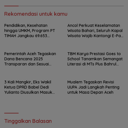
Rekomendasi untuk kamu
Pendidikan, Kesehatan
Ancol Perkuat Keselamatan
hingga UMKM, Program PT
Wisata Bahari, Seluruh Kapal
TIMAH Jangkau 69.653
Wisata Wajib Kantongi E-Pas
Penerima Manfaat
Kecil
Pemerintah Aceh Tegaskan
TBM Karya Prestasi Goes to
Dana Bencana 2025
School Tanamkan Semangat
Transparan dan Sesuai
Literasi di MTs Plus Bahrul
Regulasi
Ulum Sungailiat
3 Kali Mangkir, Eks Wakil
Mualem Tegaskan Revisi
Ketua DPRD Babel Dedi
UUPA Jadi Langkah Penting
Yulianto Diusulkan Masuk
untuk Masa Depan Aceh
DPO
Tinggalkan Balasan