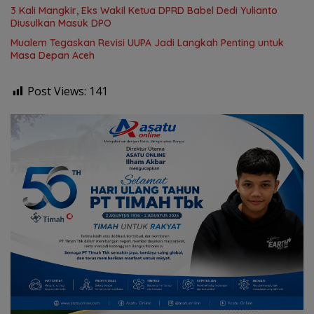
3 Kali Mangkir, Eks Wakil Ketua DPRD Babel Dedi Yulianto
Diusulkan Masuk DPO
Mualem Tegaskan Revisi UUPA Jadi Langkah Penting untuk
Masa Depan Aceh
Post Views:
141