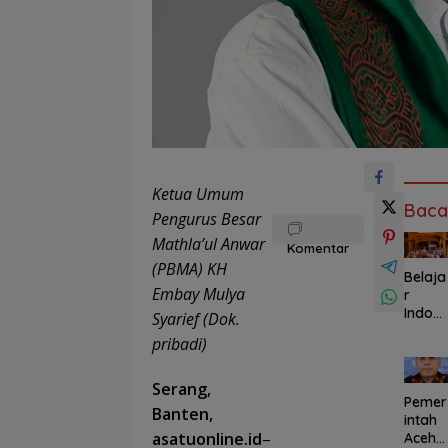
Ketua Umum
Baca
Pengurus Besar
Mathla’ul Anwar
Komentar
(PBMA) KH
Belaja
Embay Mulya
r
Indon
Syarief (Dok.
sia
pribadi)
dari
Desa:
Mahas
Serang,
Pemer
iswa
Banten,
intah
Taiwa
asatuonline.id
–
Aceh
n