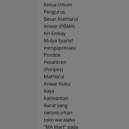
Tegas
Meng
Ketua Umum
kan
bdi di
Pengurus
Dana
Indra
Benca
mayu
Besar Mathla’ul
na
Anwar (PBMA)
2025
KH Embay
Trans
paran
Mulya Syarief
dan
mengapresiasi
Sesuai
Regul
Pondok
asi
Pesantren
(Ponpes)
Mathla’ul
Anwar Kubu
Raya
Kalimantan
Barat yang
meluncurkan
toko waralaba
“MA Mart” pada