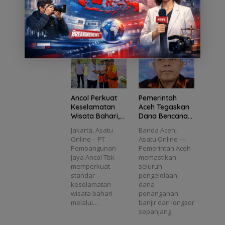
Hwa University
memperkuat
Wakil
si
a
Jangk
h
(NDHU) Hualien
kontribusinya
Ketua
Goes
au
Kapal
Taiwan berfoto
bagi masyarakat
DPRD
to
69.653
Wisat
bersama Kepala
melalui berbagai
Babel
School
Peneri
a
Desa…
program…
Dedi
Tana
ma
Wajib
Yuliant
mkan
Manfa
Kanto
o
Sema
at
ngi E-
Diusul
ngat
Pas
kan
Literas
Kecil
Masuk
i di
DPO
MTs
Ancol Perkuat
Pemerintah
Plus
Keselamatan
Aceh Tegaskan
Bahrul
Wisata Bahari,
Dana Bencana
Ulum
Seluruh Kapal
2025
Jakarta, Asatu
Banda Aceh,
Sungai
Wisata Wajib
Transparan dan
Online – PT
Asatu Online —
liat
Kantongi E-Pas
Sesuai Regulasi
Pembangunan
Pemerintah Aceh
Kecil
Jaya Ancol Tbk
memastikan
memperkuat
seluruh
standar
pengelolaan
keselamatan
dana
wisata bahari
penanganan
melalui…
banjir dan longsor
sepanjang…