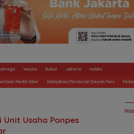
lahraga
Wisata
Babel
Jakarta
Indeks
ritaan Media Siber
Kebijakan/Peraturan Dewan Pers
Pedo
Nas
 Unit Usaha Ponpes
ar