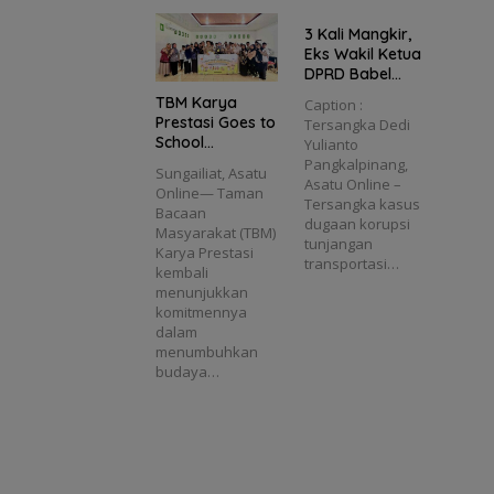
3 Kali Mangkir,
Eks Wakil Ketua
DPRD Babel
Dedi Yulianto
TBM Karya
Caption :
Diusulkan Masuk
Prestasi Goes to
Tersangka Dedi
DPO
School
Yulianto
Tanamkan
Pangkalpinang,
Sungailiat, Asatu
Semangat
Asatu Online –
Online— Taman
Literasi di MTs
Tersangka kasus
Bacaan
Plus Bahrul Ulum
dugaan korupsi
Masyarakat (TBM)
Sungailiat
tunjangan
Karya Prestasi
transportasi…
kembali
menunjukkan
komitmennya
dalam
menumbuhkan
budaya…